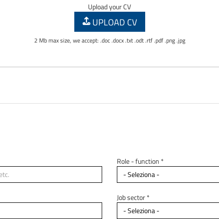
Upload your CV
UPLOAD CV
2 Mb max size, we accept: .doc .docx .txt .odt .rtf .pdf .png .jpg
Role - function *
Job sector *