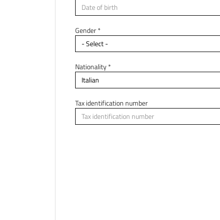
Residence country *
Gender *
Residence city
Nationality *
Tax identification number