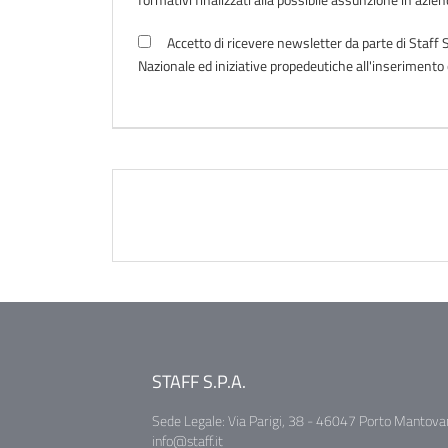
Accetto di ricevere newsletter da parte di Staff S
Nazionale ed iniziative propedeutiche all'inseriment
STAFF S.P.A.
Sede Legale: Via Parigi, 38 - 46047 Porto Mantova
info@staff.it