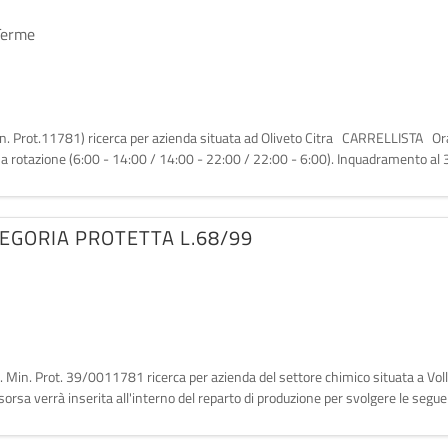
Terme
Min. Prot.11781) ricerca per azienda situata ad Oliveto Citra CARRELLISTA Orar
o a rotazione (6:00 - 14:00 / 14:00 - 22:00 / 22:00 - 6:00). Inquadramento al 
TEGORIA PROTETTA L.68/99
aut. Min. Prot. 39/0011781 ricerca per azienda del settore chimico situata a Vo
verrà inserita all'interno del reparto di produzione per svolgere le seguent
a