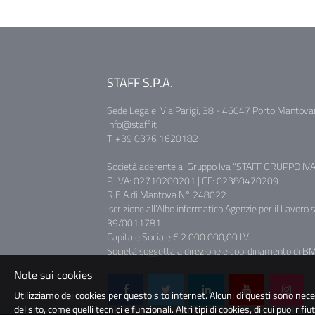
STAFF S.P.A.
Sede Legale: Via Parigi, 38 - 46047 Porto Mantova
info@staff.it
T. +39 0376 1620182
Società aderente al Gruppo Iva "STAFF GRUPPO IVA
P. IVA: 02710200201 | CF: 02380470209
R.E.A di Mantova N° 248022
Iscrizione all’Albo informatico Agenzie per il Lavoro 
39/0011781
Capitale Sociale € 2.000.000,00 I.V.
Società soggetta a direzione e coordinamento di BM 
Note sui cookies
Utilizziamo dei cookies per questo sito internet. Alcuni di questi sono nec
del sito, come quelli tecnici e funzionali. Altri tipi di cookies, di cui puoi rifiu