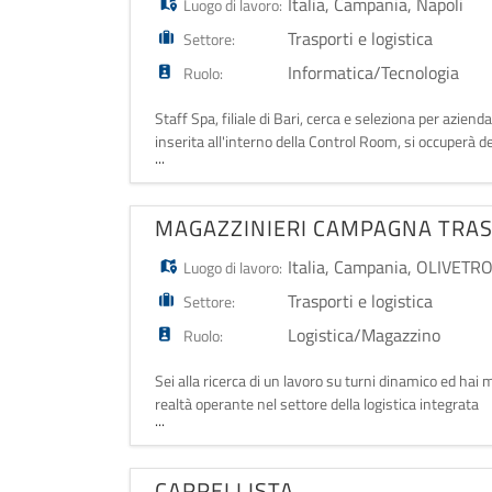
Italia
,
Campania
,
Napoli
Luogo di lavoro:
Trasporti e logistica
Settore:
Informatica/Tecnologia
Ruolo:
Staff Spa, filiale di Bari, cerca e seleziona per az
inserita all'interno della Control Room, si occuperà de
...
aziendali. Sarà il punto d
MAGAZZINIERI CAMPAGNA TR
Italia
,
Campania
,
OLIVETRO
Luogo di lavoro:
Trasporti e logistica
Settore:
Logistica/Magazzino
Ruolo:
Sei alla ricerca di un lavoro su turni dinamico ed ha
realtà operante nel settore della logistica integrata
...
nello specifico si
CARRELLISTA