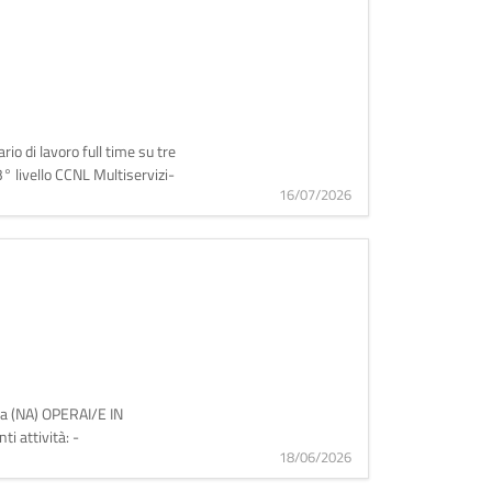
io di lavoro full time su tre
3° livello CCNL Multiservizi-
16/07/2026
lla (NA) OPERAI/E IN
i attività: -
18/06/2026