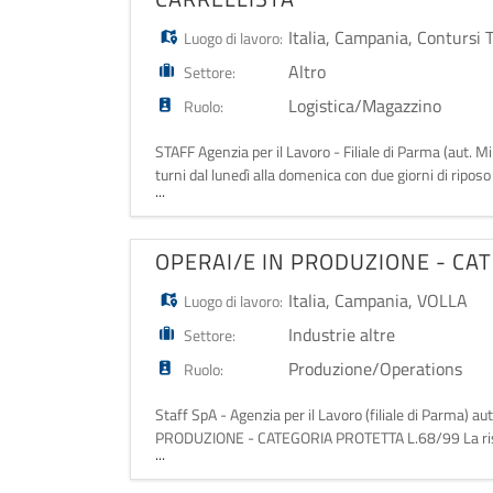
Italia
,
Campania
,
Contursi 
Luogo di lavoro:
Altro
Settore:
Logistica/Magazzino
Ruolo:
STAFF Agenzia per il Lavoro - Filiale di Parma (aut. 
turni dal lunedì alla domenica con due giorni di ripos
...
1450€ lordi
OPERAI/E IN PRODUZIONE - CA
Italia
,
Campania
,
VOLLA
Luogo di lavoro:
Industrie altre
Settore:
Produzione/Operations
Ruolo:
Staff SpA - Agenzia per il Lavoro (filiale di Parma) 
PRODUZIONE - CATEGORIA PROTETTA L.68/99 La risorsa 
...
Confezionamento dei prodotti su linea -Controllo qu