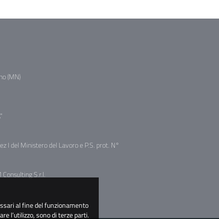
no (MN)
"
sez I del Ministero del Lavoro e P.S. prot. N°
Consulting S.r.l.
essari al fine del funzionamento
tare l’utilizzo, sono di terze parti.