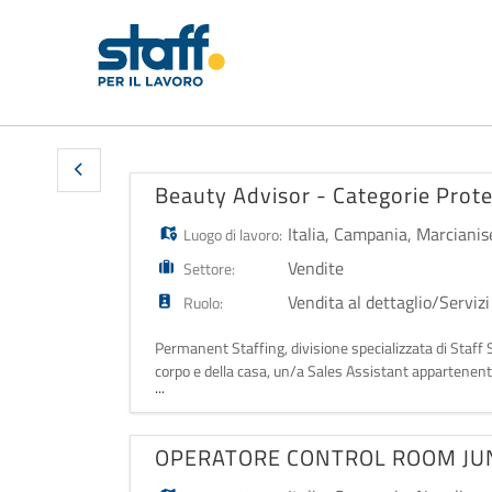
Beauty Advisor - Categorie Prot
Italia
,
Campania
,
Marcianis
Luogo di lavoro:
Vendite
Settore:
Vendita al dettaglio/Servizi
Ruolo:
Permanent Staffing, divisione specializzata di Staff S.
corpo e della casa, un/a Sales Assistant appartenente
...
Campania di Marcianise. L
OPERATORE CONTROL ROOM JU