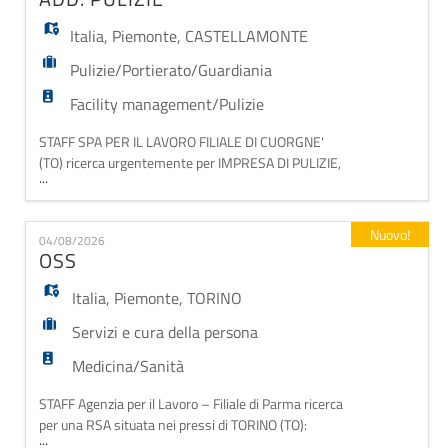
settore, desiderosa di mettere in pratica le proprie co
Italia
,
Piemonte
,
CASTELLAMONTE
Pulizie/Portierato/Guardiania
Facility management/Pulizie
STAFF SPA PER IL LAVORO FILIALE DI CUORGNE'
(TO) ricerca urgentemente per IMPRESA DI PULIZIE,
...
sita vicinanze CASTELLAMONTE. La ditta si occupa
delle pulizie uffici, abitazioni private, condomini. N. 1
ADD. PULIZIE. La risorsa cercata deve aver avuto
Nuovo!
04/08/2026
esperienze pregresse e moplta esperienza anche con
OSS
macchinari per pulizia come idropulitrice ecc. Si
Italia
,
Piemonte
,
TORINO
Servizi e cura della persona
Medicina/Sanità
STAFF Agenzia per il Lavoro – Filiale di Parma ricerca
per una RSA situata nei pressi di TORINO (TO):
...
OPERATORE SOCIO SANITARIO (OSS) Si richiede: -