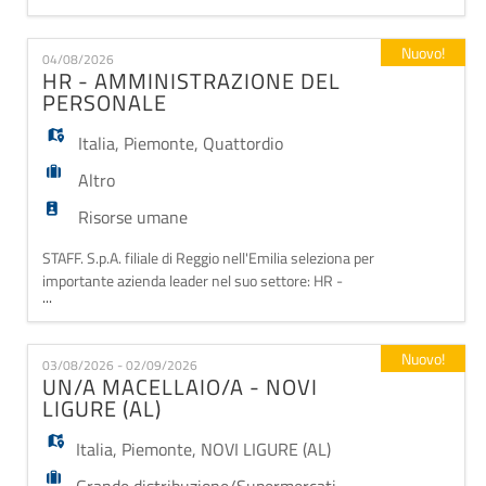
Qualifica di Operatore Socio Sanitario (OSS) -
Automunito/a - Residenza/domicilio in zona o
Nuovo!
04/08/2026
disponibilità a spostamenti (non è previsto alloggio)
HR - AMMINISTRAZIONE DEL
La risorsa verrà inserita all'interno della strutt
PERSONALE
Italia
,
Piemonte
,
Quattordio
Altro
Risorse umane
STAFF. S.p.A. filiale di Reggio nell'Emilia seleziona per
importante azienda leader nel suo settore: HR -
...
AMMINISTRAZIONE DEL PERSONALE L'HR
dell'amministrazione del personale si occuperà degli
aspetti burocratici e operativi del rapporto di lavoro,
Nuovo!
03/08/2026 - 02/09/2026
come l'elaborazione delle buste paga, la gestione di
UN/A MACELLAIO/A - NOVI
contratti, ferie, permessi, presenze e la cor
LIGURE (AL)
Italia
,
Piemonte
,
NOVI LIGURE (AL)