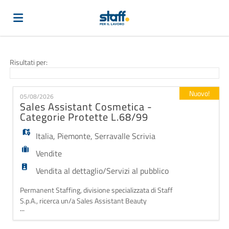
Home
Risultati per:
Offerte
Nuovo!
05/08/2026
Sales Assistant Cosmetica -
Categorie Protette L.68/99
di
Carica
Italia
,
Piemonte
,
Serravalle Scrivia
Vendite
lavoro
il
Login
Vendita al dettaglio/Servizi al pubblico
Permanent Staffing, divisione specializzata di Staff
CV
Lingua
S.p.A., ricerca un/a Sales Assistant Beauty
...
appartenente alle Categorie Protette (L.68/99) per
un prestigioso brand internazionale di cosmetica e