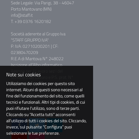
Sede Legale: Via Parigi, 38 - 46047
Porto Mantovano (MN)
info@staff.it
T. +39 0376 1620182
Società aderente al Gruppo Iva
"STAFF GRUPPO IVA"
P. IVA: 02710200201 | CF:
02380470209
R.E.A di Mantova N° 248022
Iscrizione all’Albo informatico
Agenzie per il Lavoro sez I del
Note sui cookies
Ministero del Lavoro e P.S. prot. N°
Utilizziamo dei cookies per questo sito
39/0011781
internet. Alcuni di questi sono necessari al
Capitale Sociale € 2.000.000,00 I.V.
fine del funzionamento del sito, come quelli
Società soggetta a direzione e
tecnici e funzionali. Altri tipi di cookies, di cui
coordinamento di BM Consulting
puoi rifiutare l’utilizzo, sono di terze parti.
S.r.l.
Cliccando su “Accetta tutti” acconsenti
all’utilizzo di tutti i cookies del sito. Cliccando,
invece, sul pulsante “Configura” puoi
selezionare le tue preferenze.