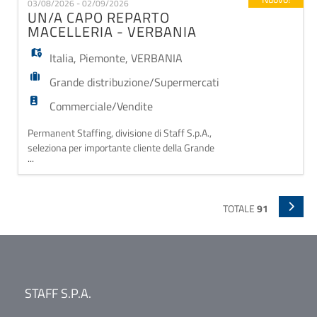
03/08/2026 - 02/09/2026
macellaio/ia. I requisiti minimi richiesti dalle posizioni
UN/A CAPO REPARTO
sono: - Conoscenza del prodotto e dei re
MACELLERIA - VERBANIA
Italia
,
Piemonte
,
VERBANIA
Grande distribuzione/Supermercati
Commerciale/Vendite
Permanent Staffing, divisione di Staff S.p.A.,
seleziona per importante cliente della Grande
...
Distribuzione Organizzata una figura di: CAPO
REPARTO MACELLERIA. Sei un professionista della
macelleria, con esperienza nella gestione del reparto
e passione per il lavoro di squadra? Questa è
TOTALE
91
l'opportunità giusta per te! La risorsa sarà
responsabile de
STAFF S.P.A.