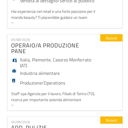
Vendita al dettaglio/Servizi al pubblico
Hai esperienza nel retail e una forte passione per il
mondo beauty? Ti piacerebbe guidare un team
...
all'interno di un brand internazionale in crescita?
Questa opportunità potrebbe fare per te. Permanent
Staffing, divisione specializzata di Staff S.p.A., ricerca
Nuovo!
05/08/2026
uno/a Store Manager per un'importante realtà
OPERAIO/A PRODUZIONE
internazionale attiva nel settore cosmetica
PANE
Italia
,
Piemonte
,
Casorzo Monferrato
(AT)
Industria alimentare
Produzione/Operations
Staff spa Agenzia per il lavoro, Filiale di Torino (TO),
ricerca per importante azienda alimentare
...
OPERAIO/A PRODUZIONE PANE a Casorzo
Monferrato (AT). Il profilo ideale è una risorsa
motivata, volenterosa e seria con passione per le arti
Nuovo!
04/08/2026
bianche, preferibilmente con studi o formazione nel
ADD. PULIZIE