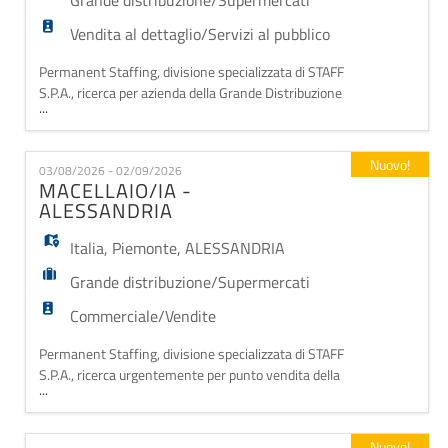
Grande distribuzione/Supermercati
Vendita al dettaglio/Servizi al pubblico
Permanent Staffing, divisione specializzata di STAFF
S.P.A., ricerca per azienda della Grande Distribuzione
...
Organizzata, UN/A MACELLAIO/A. una figura chiave
per garantire qualità, servizio e soddisfazione al
cliente. Il ruolo Entrerai a far parte di un team
Nuovo!
03/08/2026 - 02/09/2026
dinamico e professionale, occupandoti della gestione
MACELLAIO/IA -
completa del reparto macelleria, co
ALESSANDRIA
Italia
,
Piemonte
,
ALESSANDRIA
Grande distribuzione/Supermercati
Commerciale/Vendite
Permanent Staffing, divisione specializzata di STAFF
S.P.A., ricerca urgentemente per punto vendita della
...
Grande Distribuzione Organizzata ad ALESSANDRIA,
UN/A MACELLAIO/IA. Il/La candidato/a ideale ha
maturato buona esperienza nella mansione di
Nuovo!