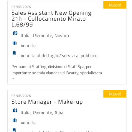
EN
lifestyle, noto per trasformare la routine quotidiana
Nuovo!
05/08/2026
in autentici rituali di benessere. La risorsa sarà
Sales Assistant New Opening
inserita nel punto vendita del Serravalle Des
21h - Collocamento Mirato
FR
L.68/99
Italia
,
Piemonte
,
Novara
IT
Vendite
Vendita al dettaglio/Servizi al pubblico
DE
Permanent Staffing, divisione di Staff Spa, per
importante azienda olandese di Beauty, specializzata
...
in prodotti cosmetici, profumazioni e candele,
ES
dedicati al benessere e alla cura della persona,
seleziona una risorsa come Sales
Nuovo!
05/08/2026
Assistant appartenente alle Categorie Protette
Store Manager - Make-up
PT
L.68/99 da inserire all'interno del punto vendita
nel C.C San Martino per
Italia
,
Piemonte
,
Alba
Vendite