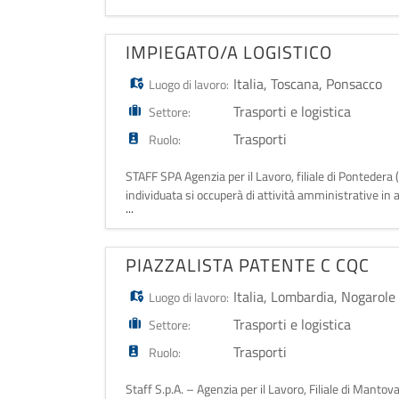
parco auto. Di cosa ti occ
IMPIEGATO/A LOGISTICO
Italia
,
Toscana
,
Ponsacco
Luogo di lavoro:
Trasporti e logistica
Settore:
Trasporti
Ruolo:
STAFF SPA Agenzia per il Lavoro, filiale di Ponteder
individuata si occuperà di attività amministrative in am
...
clienti monitorando la
PIAZZALISTA PATENTE C CQC
Italia
,
Lombardia
,
Nogarole
Luogo di lavoro:
Trasporti e logistica
Settore:
Trasporti
Ruolo:
Staff S.p.A. – Agenzia per il Lavoro, Filiale di Mant