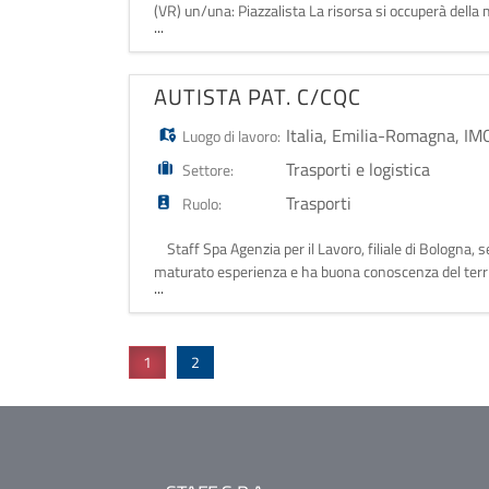
(VR) un/una: Piazzalista La risorsa si occuperà della
...
operazioni di carico/sca
AUTISTA PAT. C/CQC
Italia
,
Emilia-Romagna
,
IM
Luogo di lavoro:
Trasporti e logistica
Settore:
Trasporti
Ruolo:
Staff Spa Agenzia per il Lavoro, filiale di B
maturato esperienza e ha buona conoscenza del territ
...
Automunito
1
2