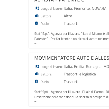
Italia
,
Piemonte
,
NOVARA
Luogo di lavoro:
Altro
Settore:
Trasporti
Ruolo:
Staff S.p.A. Agenzia per il lavoro, filiale di Milano, è
Patente C Per far fronte a un picco di lavoro nel mes
...
(andata e ri
MOVIMENTATORE AUTO E ALLE
Italia
,
Emilia-Romagna
,
MO
Luogo di lavoro:
Trasporti e logistica
Settore:
Trasporti
Ruolo:
Staff SpA - Agenzia per il Lavoro -Filiale di 
Descrizione della mansione: La risorsa si occuperà di
...
delle vetture. - Buona capacità dell'util