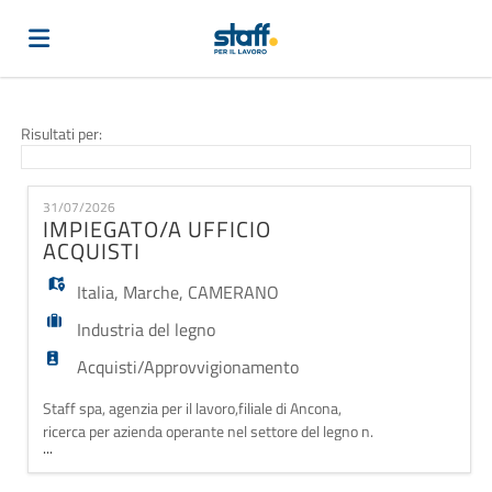
Home
Risultati per:
Offerte
31/07/2026
IMPIEGATO/A UFFICIO
ACQUISTI
di
Carica
Italia
,
Marche
,
CAMERANO
Industria del legno
lavoro
il
Login
Acquisti/Approvvigionamento
Staff spa, agenzia per il lavoro,filiale di Ancona,
CV
Lingua
ricerca per azienda operante nel settore del legno n.
...
IMPIEGATO/A UFFICIO ACQUISTI Compiti: -redazione
budget e cash flow di progetto - ricerca nuovi