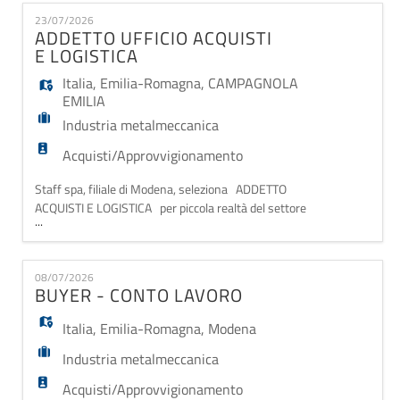
EN
fornitori e richiesta quotazioni agli stessi -redazione
23/07/2026
ed emissione ordini -approvvigionamento materie
ADDETTO UFFICIO ACQUISTI
prime e finite, gestione e negoziaz
E LOGISTICA
FR
Italia
,
Emilia-Romagna
,
CAMPAGNOLA
EMILIA
IT
Industria metalmeccanica
Acquisti/Approvvigionamento
DE
Staff spa, filiale di Modena, seleziona ADDETTO
ACQUISTI E LOGISTICA per piccola realtà del settore
...
metalmeccanico MANSIONI: - Gestione ordini
fornitori e controllo documentale. - Emissione DDT,
ES
organizzazione spedizioni e contatto con i
08/07/2026
trasportatori. - Coordinamento costante tra
BUYER - CONTO LAVORO
produzione e magazzino per evitare colli di bottiglia
PT
Italia
,
Emilia-Romagna
,
Modena
Industria metalmeccanica
Acquisti/Approvvigionamento