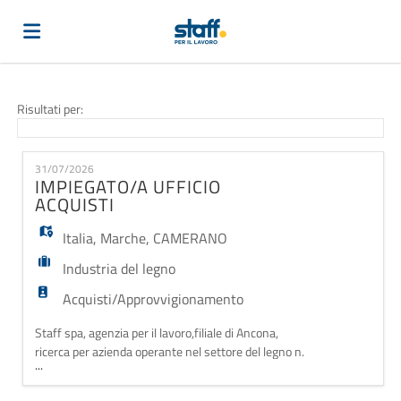
Home
Risultati per:
Offerte
31/07/2026
IMPIEGATO/A UFFICIO
ACQUISTI
di
Carica
Italia
,
Marche
,
CAMERANO
Industria del legno
lavoro
il
Login
Acquisti/Approvvigionamento
Staff spa, agenzia per il lavoro,filiale di Ancona,
CV
Lingua
ricerca per azienda operante nel settore del legno n.
...
IMPIEGATO/A UFFICIO ACQUISTI Compiti: -redazione
budget e cash flow di progetto - ricerca nuovi