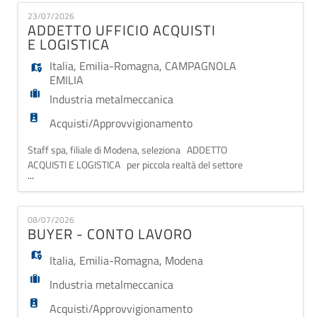
EN
fornitori e richiesta quotazioni agli stessi -redazione
23/07/2026
ed emissione ordini -approvvigionamento materie
ADDETTO UFFICIO ACQUISTI
prime e finite, gestione e negoziaz
E LOGISTICA
FR
Italia
,
Emilia-Romagna
,
CAMPAGNOLA
EMILIA
IT
Industria metalmeccanica
Acquisti/Approvvigionamento
DE
Staff spa, filiale di Modena, seleziona ADDETTO
ACQUISTI E LOGISTICA per piccola realtà del settore
...
metalmeccanico MANSIONI: - Gestione ordini
fornitori e controllo documentale. - Emissione DDT,
ES
organizzazione spedizioni e contatto con i
08/07/2026
trasportatori. - Coordinamento costante tra
BUYER - CONTO LAVORO
produzione e magazzino per evitare colli di bottiglia
PT
Italia
,
Emilia-Romagna
,
Modena
Industria metalmeccanica
Acquisti/Approvvigionamento