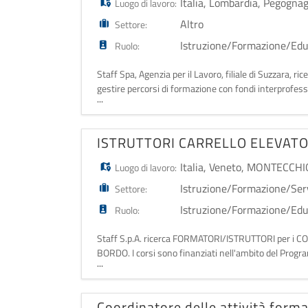
Italia
,
Lombardia
,
Pegogna
Luogo di lavoro:
Altro
Settore:
Istruzione/Formazione/Ed
Ruolo:
Staff Spa, Agenzia per il Lavoro, filiale di Suzzara,
gestire percorsi di formazione con fondi interprofessio
...
aziendale finanziata (es
ISTRUTTORI CARRELLO ELEVAT
Italia
,
Veneto
,
MONTECCHI
Luogo di lavoro:
Istruzione/Formazione/Servi
Settore:
Istruzione/Formazione/Ed
Ruolo:
Staff S.p.A. ricerca FORMATORI/ISTRUTTORI per 
BORDO. I corsi sono finanziati nell'ambito del Program
...
pratica ed esperienza almeno triennale. Sedi de
Coordinatore delle attività forma