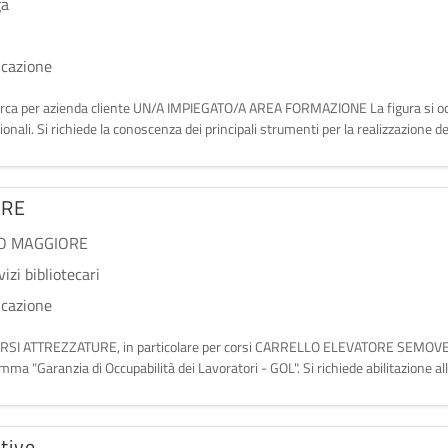
ga
ucazione
 ricerca per azienda cliente UN/A IMPIEGATO/A AREA FORMAZIONE La figura si oc
nali. Si richiede la conoscenza dei principali strumenti per la realizzazione de
ORE
O MAGGIORE
zi bibliotecari
ucazione
i CORSI ATTREZZATURE, in particolare per corsi CARRELLO ELEVATORE SE
ma "Garanzia di Occupabilità dei Lavoratori - GOL". Si richiede abilitazione al
tive.