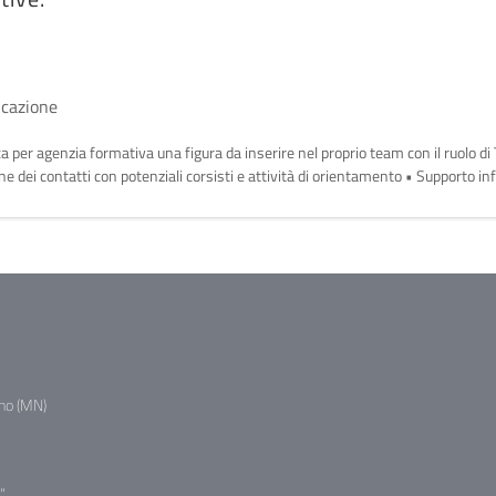
ucazione
cerca per agenzia formativa una figura da inserire nel proprio team con il ruolo d
one dei contatti con potenziali corsisti e attività di orientamento • Supporto 
no (MN)
"