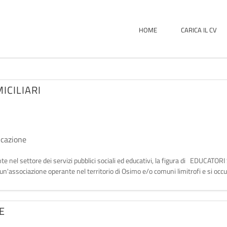
HOME
CARICA IL CV
ICILIARI
a
ucazione
rante nel settore dei servizi pubblici sociali ed educativi, la figura di EDUCA
i un'associazione operante nel territorio di Osimo e/o comuni limitrofi e si oc
E