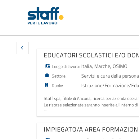
EDUCATORI SCOLASTICI E/O DOM
Italia
,
Marche
,
OSIMO
Luogo di lavoro:
Servizi e cura della person
Settore:
Istruzione/Formazione/Ed
Ruolo:
Staff spa, filiale di Ancona, ricerca per azienda ope
Le risorse selezionate saranno inserite all'interno d
...
scolastica e/o domiciliare
IMPIEGATO/A AREA FORMAZION