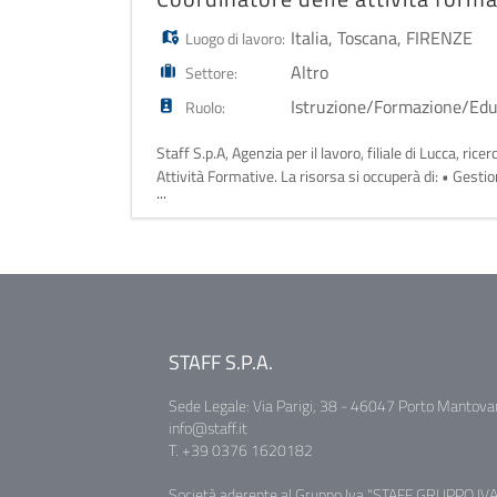
Italia
,
Toscana
,
FIRENZE
Luogo di lavoro:
Altro
Settore:
Istruzione/Formazione/Ed
Ruolo:
Staff S.p.A, Agenzia per il lavoro, filiale di Lucca, ri
Attività Formative. La risorsa si occuperà di: • Gesti
...
percorsi formativi
STAFF S.P.A.
Sede Legale: Via Parigi, 38 - 46047 Porto Mantova
info@staff.it
T. +39 0376 1620182
Società aderente al Gruppo Iva "STAFF GRUPPO IVA