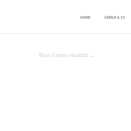
HOME
CARICA IL CV
Non ci sono risultati ...