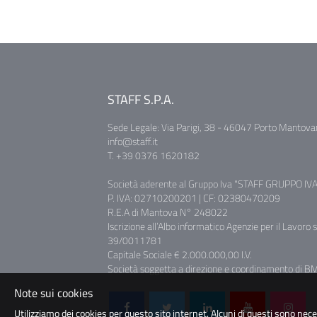
STAFF S.P.A.
Sede Legale: Via Parigi, 38 - 46047 Porto Mantova
info@staff.it
T. +39 0376 1620182
Società aderente al Gruppo Iva "STAFF GRUPPO IVA
P. IVA: 02710200201 | CF: 02380470209
R.E.A di Mantova N° 248022
Iscrizione all’Albo informatico Agenzie per il Lavoro 
39/0011781
Capitale Sociale € 2.000.000,00 I.V.
Società soggetta a direzione e coordinamento di BM 
Note sui cookies
Utilizziamo dei cookies per questo sito internet. Alcuni di questi sono nec