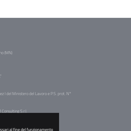
no (MN)
"
sez I del Ministero del Lavoro e P.S. prot. N°
Consulting S.r.l.
essari al fine del funzionamento