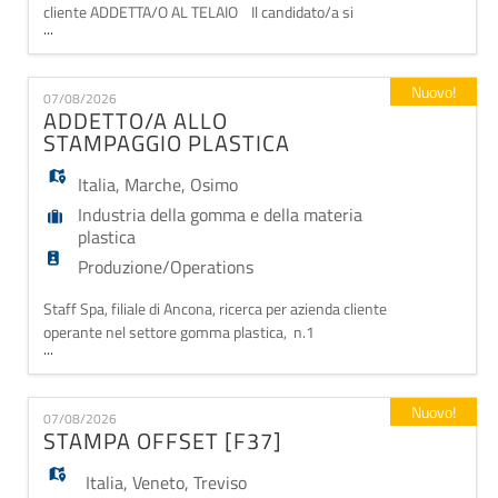
cliente ADDETTA/O AL TELAIO Il candidato/a si
...
occuperà di: - avviamento delle macchine
computerizzata; - caricare i parametri di cucitura ed i
filati; - posizionare i tessuti sui telai; - monitoraggio
Nuovo!
07/08/2026
delle lavorazioni e segnalazione di anomalie e
ADDETTO/A ALLO
manutenzione ordinaria dei macch
STAMPAGGIO PLASTICA
Italia
,
Marche
,
Osimo
Industria della gomma e della materia
plastica
Produzione/Operations
Staff Spa, filiale di Ancona, ricerca per azienda cliente
operante nel settore gomma plastica, n.1
...
ADDETTO/A ALLO STAMPAGGIO PLASTICA
Mansioni - Conduzione e supervisione delle presse
per lo stampaggio di materie plastiche. - Carico e
Nuovo!
07/08/2026
scarico dei materiali. - Controllo qualità visivo e
STAMPA OFFSET [F37]
dimensionale dei pezzi prodotti. - Avvio, regolazione e
Italia
,
Veneto
,
Treviso