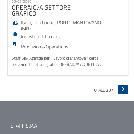
06/08/2026
superficiali ed abrasivi. Gestione dei macchinari di
OPERAIO/A SETTORE
linea e fine linea. L'AZIENDA OF
GRAFICO
Italia
,
Lombardia
,
PORTO MANTOVANO
(MN)
Industria della carta
Produzione/Operations
Staff SpA Agenzia per il Lavoro di Mantova ricerca
per azienda settore grafico OPERAIO/A ADDETTO AL
...
TAGLIO, ALLA PIEGA E ALLA FINITURA DI STAMPATI
CARTACEI. Orario di lavoro da lunedì a venerdì 8/12-
13.30/17.30. CCNL Grafico Industria, retribuzione
circa € 1600 lordi mensili. I candidati sono invitati a
TOTALE
207
leggere l'[informativa privacy](https://ww
STAFF S.P.A.