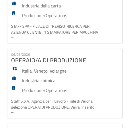
Industria della carta
Produzione/Operations
STAFF SPA - FILIALE DI TREVISO RICERCA PER
AZIENDA CLIENTE: 1 STAMPATORE PER MACCHINA
...
DA STAMPA OFFSET A QUATTRO COLORI RICHIESTA
MINIMA ESPERIENZA NELL'UTILIZZO DI MACCHINE
DA STAMPA (TIPO: ROLAND), IL CANDIDATO SARA'
06/08/2026
ADDETTO ALLA PREPARAZIONE DEI COLORI
OPERAIO/A DI PRODUZIONE
RICHESTI DAI CLIENTI E AL CONTROLLO QUALITA' DI
QUANTO VIENE STAMPATO (FOGLI). ORARIO D
Italia
,
Veneto
,
Volargne
Industria chimica
Produzione/Operations
Staff S.p.A., Agenzia per il Lavoro Filiale di Verona,
seleziona OPERAI DI PRODUZIONE. Verrai inserito
...
all'interno una storica e solida azienda operante nel
settore chimico-farmaceutico e ti occuperai della
produzione di mastici, sistemi epossidici, trattamenti