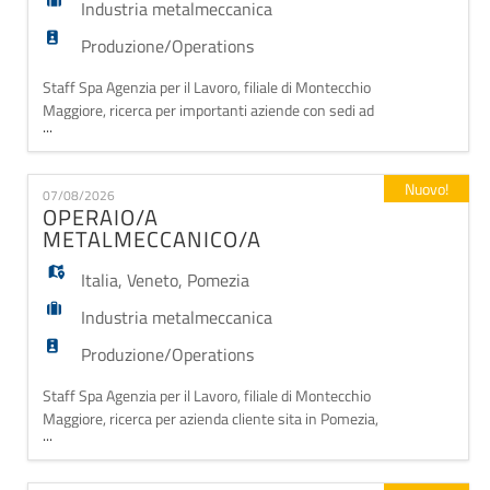
Industria metalmeccanica
Produzione/Operations
Staff Spa Agenzia per il Lavoro, filiale di Montecchio
Maggiore, ricerca per importanti aziende con sedi ad
...
Arcugnano (VI), Creazzo (VI) e Avio (TN), 5
manutentori meccanici. La risorsa sarà inserita
all'interno del team manutenzione e si occuperà di
Nuovo!
07/08/2026
interventi ordinari, straordinari e preventivi sugli
OPERAIO/A
impianti produttivi e sulle linee automatizza
METALMECCANICO/A
Italia
,
Veneto
,
Pomezia
Industria metalmeccanica
Produzione/Operations
Staff Spa Agenzia per il Lavoro, filiale di Montecchio
Maggiore, ricerca per azienda cliente sita in Pomezia,
...
un/a operaio/a metalmeccanica. COSA FARAI? -
carico/scarico macchinari - manutenzione ordinaria -
assemblaggio/montaggio REQUISITI: - l'orario di