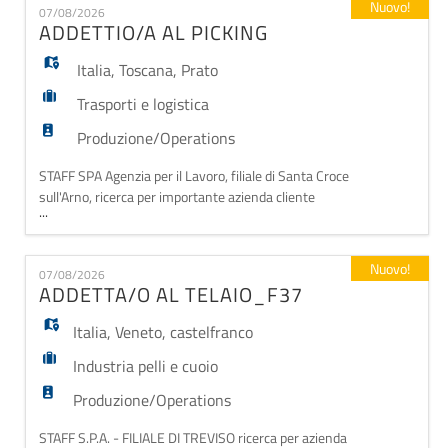
Nuovo!
07/08/2026
lavoro in giornata - diploma in meccanica o indirizzi
ADDETTIO/A AL PICKING
simili L'AZIENDA OFFRE: - CCNL: META
Italia
,
Toscana
,
Prato
Trasporti e logistica
Produzione/Operations
STAFF SPA Agenzia per il Lavoro, filiale di Santa Croce
sull'Arno, ricerca per importante azienda cliente
...
settore autotrasporti e logistica: ADDETTI AL
PICKING Le risorse si occuperanno della preparazione
degli ordini e movimentazione merce all'interno del
Nuovo!
07/08/2026
magazzino. REQUISITI: - Esperienza nella mansione
ADDETTA/O AL TELAIO_F37
di picking oppure in attività
Italia
,
Veneto
,
castelfranco
Industria pelli e cuoio
Produzione/Operations
STAFF S.P.A. - FILIALE DI TREVISO ricerca per azienda