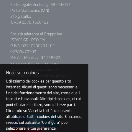
Sede Legale: Via Parigi, 38 - 46047
Porto Mantovano (MN)
info@staff.it
T. +39 0376 1620182
Società aderente al Gruppo Iva
"STAFF GRUPPO IVA"
P. IVA: 02710200201 | CF:
02380470209
R.E.A di Mantova N° 248022
Iscrizione all’Albo informatico
Agenzie per il Lavoro sez I del
Note sui cookies
Ministero del Lavoro e P.S. prot. N°
Utilizziamo dei cookies per questo sito
39/0011781
internet. Alcuni di questi sono necessari al
Capitale Sociale € 2.000.000,00 I.V.
fine del funzionamento del sito, come quelli
Società soggetta a direzione e
tecnici e funzionali. Altri tipi di cookies, di cui
coordinamento di BM Consulting
puoi rifiutare l’utilizzo, sono di terze parti.
S.r.l.
Cliccando su “Accetta tutti” acconsenti
all’utilizzo di tutti i cookies del sito. Cliccando,
invece, sul pulsante “Configura” puoi
selezionare le tue preferenze.