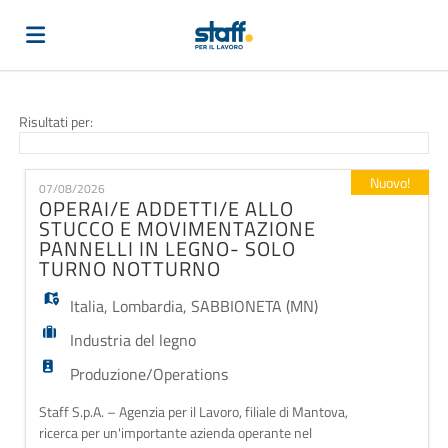
Home
Risultati per:
Offerte
Nuovo!
07/08/2026
OPERAI/E ADDETTI/E ALLO
STUCCO E MOVIMENTAZIONE
di
Carica
PANNELLI IN LEGNO- SOLO
TURNO NOTTURNO
Italia
,
Lombardia
,
SABBIONETA (MN)
lavoro
il
Login
Industria del legno
Produzione/Operations
CV
Lingua
Staff S.p.A. – Agenzia per il Lavoro, filiale di Mantova,
ricerca per un'importante azienda operante nel
...