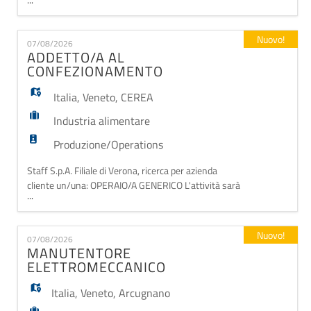
EN
settore legno sita in SABBIONETA (MN) OPERAI/E
ADDETTI/E alle macchine presse, stucco e aggancio
panelli di legno. La figura selezionata verrà inserita
Nuovo!
07/08/2026
FR
con contratto in somministrazione con APL CCNL
ADDETTO/A AL
Autotrasporto – settore trasporto merci. La re
CONFEZIONAMENTO
IT
Italia
,
Veneto
,
CEREA
Industria alimentare
DE
Produzione/Operations
Staff S.p.A. Filiale di Verona, ricerca per azienda
cliente un/una: OPERAIO/A GENERICO L'attività sarà
ES
...
volta soprattutto al lavoro di confezionamento.
Requisiti: - Precedente esperienza nel settore
Completano il profilo ottima manualità,
Nuovo!
PT
07/08/2026
orientamento alla qualità, precisione, disponibilità e
MANUTENTORE
serietà. Orario di lavoro: RICERCHIAMO NELLE ZONE
ELETTROMECCANICO
Italia
,
Veneto
,
Arcugnano