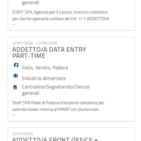
generali
STAFF SPA, Agenzia per il Lavoro, ricerca e seleziona
per cliente operante settore del tnt n°1 ADDETTO/A
...
FRONT OFFICE La risorsa si occuperà di: -
Assistenza e supporto clienti; - Gestione della posta,
mail e delle telefonate; - Supporto amministrativo; -
27/07/2026 - 17/08/2026
Sistemazione ed organizzazione della
ADDETTO/A DATA ENTRY
documentazione. Requisiti: - Ottime doti organi
PART-TIME
Italia
,
Veneto
,
Padova
Industria alimentare
Centralino/Segretariato/Servizi
generali
Staff SPA filiale di Padova Interporto seleziona per
azienda leader interna al MAAP con pluriennale
...
esperienza nella commercializzazione di prodotti
agroalimentari di qualità un/a ADDETTO/A DATA
ENTRY PART-TIME La risorsa sarà inserita all'interno
20/07/2026
di una realtà storica e strutturata, operante in ambito
ADDETTO/A FRONT OFFICE e