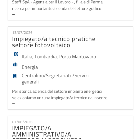
Staff SpA - Agenzia per il Lavoro - , filiale di Parma,
ricerca per importante azienda del settore grafico
...
UN/UNA RECEPTIONIST - Categoria protetta
(L.68/99) La risorsa sarà inserita all'interno
dell'azienda con funzioni di supporto alle attività di
13/07/2026
front-office e segreteria generale. In particolare, si
Impiegato/a tecnico pratiche
occuperà di: - Accoglienza di vi
settore fotovoltaico
Italia
,
Lombardia
,
Porto Mantovano
Energia
Centralino/Segretariato/Servizi
generali
Per storica azienda del settore impianti energetici
selezioniamo un/una impiegato/a tecnico da inserire
...
in area gestione pratiche progetti fotovoltaici. La
figura inserita nell'ufficio energie rinnovabili sarà di
supporto alla segreteria di direzione e all'area tecnica
01/06/2026
nella gestione della documentazione e in particolare:
IMPIEGATO/A
- controllo e manutenzio
AMMINISTRATIVO/A