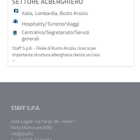
SETTORE ALBERGHIERO
Italia
,
Lombardia
,
Busto Arsizio
Hospitality/Turismo/Viaggi
Centralino/Segretariato/Servizi
generali
Staff S.p.A. - Filiale di Busto Arsizio, ricerca per
importante struttura alberghiera cliente un/una:
...
IMPIEGATO/A AMMINISTRATIVO/A HOTEL CON
SUPPORTO RECEPTION La risorsa verrà inserita
all'interno di una struttura alberghiera e si occuperà
principalmente di attività amministrative e contabili,
fornendo all'occorrenza supporto operativo al
STAFF S.P.A.
Sede Legale: Via Parigi, 38 - 46047
Porto Mantovano (MN)
info@staff.it
T. +39 0376 1620182