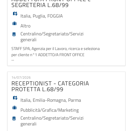
logistico-amministrativo. Nello specific
SEGRETERIA L.68/99
Italia
,
Puglia
,
FOGGIA
Altro
Centralino/Segretariato/Servizi
generali
STAFF SPA, Agenzia per il Lavoro, ricerca e seleziona
per cliente n°1 ADDETTO/A FRONT OFFICE
...
SEGRETERIA appartenente alle categorie protette.
La risorsa si dovrà occupare di: - Accoglienza di
clienti, fornitori e visitatori; - Gestione del centralino
14/07/2026
e della corrispondenza (e-mail e PEC); -
RECEPTIONIST - CATEGORIA
Organizzazione dell'agenda e degli appuntamenti; - S
PROTETTA L.68/99
Italia
,
Emilia-Romagna
,
Parma
Pubblicità/Grafica/Marketing
Centralino/Segretariato/Servizi
generali