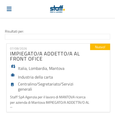
Home
Risultati per:
Offerte
Nuovo!
07/08/2026
IMPIEGATO/A ADDETTO/A AL
FRONT OFICE
di
Carica
Italia
,
Lombardia
,
Mantova
Industria della carta
lavoro
il
Login
Centralino/Segretariato/Servizi
generali
CV
Lingua
Staff SpA Agenzia per il lavoro di MANTOVA ricerca
per azienda di Mantova IMPIEGATO/A ADDETTA/O AL
...
FRONT OFFICE. La risorsa si occupa di centralino,
accoglienza, smistamento telefonate, supporto agli