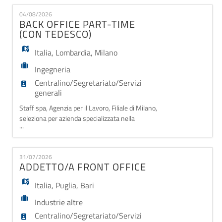
EN
uffici interni, gestione corrieri. Orario full time 40 h
04/08/2026
settimanali dal lunedì al venerdì. Richiesto Diploma,
BACK OFFICE PART-TIME
dimestichezza con il Pacchetto Office e
(CON TEDESCO)
FR
Italia
,
Lombardia
,
Milano
IT
Ingegneria
Centralino/Segretariato/Servizi
generali
DE
Staff spa, Agenzia per il Lavoro, Filiale di Milano,
seleziona per azienda specializzata nella
...
progettazione e gestione di importanti progetti
ES
infrastrutturali nei settori rifiuti, acqua ed energia,
siamo alla ricerca di una figura da inserire come:
31/07/2026
BACK OFFICE PART-TIME Attività lavorative: -
ADDETTO/A FRONT OFFICE
Gestione delle pratiche amministrative legate
PT
Italia
,
Puglia
,
Bari
Industrie altre
Centralino/Segretariato/Servizi