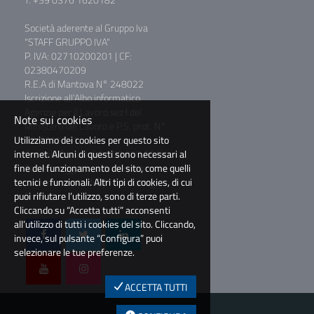
Società aderente al Gruppo Iva
"STAFF GRUPPO IVA"
P. IVA: 02710200201 | CF:
02380470209
R.E.A di Mantova N° 248022
Iscrizione all’Albo informatico
Agenzie per il Lavoro sez I del
Note sui cookies
Ministero del Lavoro e P.S. prot. N°
Utilizziamo dei cookies per questo sito
39/0011781
internet. Alcuni di questi sono necessari al
Capitale Sociale € 2.000.000,00 I.V.
fine del funzionamento del sito, come quelli
Società soggetta a direzione e
tecnici e funzionali. Altri tipi di cookies, di cui
coordinamento di BM Consulting
puoi rifiutare l’utilizzo, sono di terze parti.
S.r.l.
Cliccando su “Accetta tutti” acconsenti
all’utilizzo di tutti i cookies del sito. Cliccando,
invece, sul pulsante “Configura” puoi
selezionare le tue preferenze.
ACCETTA TUTTI