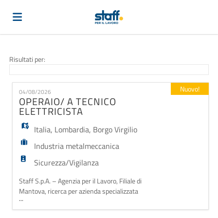
Home
Risultati per:
Offerte
Nuovo!
04/08/2026
OPERAIO/ A TECNICO
ELETTRICISTA
di
Carica
Italia
,
Lombardia
,
Borgo Virgilio
Industria metalmeccanica
lavoro
il
Login
Sicurezza/Vigilanza
Staff S.p.A. – Agenzia per il Lavoro, Filiale di
CV
Lingua
Mantova, ricerca per azienda specializzata
...
nell'installazione di sistemi di sicurezza con sede a
Borgo Virgilio (MN) un/una Elettricista. La risorsa si