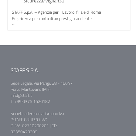
Sicurezza/Vigilanza
STAFF S.p.A. – Agenzia per il Lavoro, filiale di Roma
Eur, ricerca per conto di un prestigioso cliente
...
operante nel settore della sicurezza non armata, con
consolidata esperienza nella gestione di eventi
pubblici e istituzionali, figure di: Addetti Accoglienza e
sorveglianza per EVENTI non armata – Torino e
dintorni Personale dinamici, affidabili
STAFF S.P.A.
Sede Legale: Via Parigi, 38 - 46047
Porto Mantovano (MN)
info@staff.it
T. +39 0376 1620182
Società aderente al Gruppo Iva
"STAFF GRUPPO IVA"
P. IVA: 02710200201 | CF:
02380470209