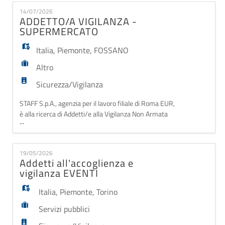
EN
occuperà dell'installazione, della manutenzione e del
14/07/2026
collaudo di impianti e sistemi di sicurezza presso
ADDETTO/A VIGILANZA -
aziende e uffici del territorio, effettuand
SUPERMERCATO
FR
Italia
,
Piemonte
,
FOSSANO
Altro
IT
Sicurezza/Vigilanza
STAFF S.p.A., agenzia per il lavoro filiale di Roma EUR,
DE
è alla ricerca di Addetti/e alla Vigilanza Non Armata
...
da inserire presso supermercati nelle sedi di Bra (CN)
e Fossano (CN). La risorsa si occuperà di attività di
ES
sorveglianza e controllo finalizzate alla tutela del
19/05/2026
punto vendita, garantendo un ambiente sicuro per
Addetti all'accoglienza e
clienti e personale. Ma
vigilanza EVENTI
PT
Italia
,
Piemonte
,
Torino
Servizi pubblici