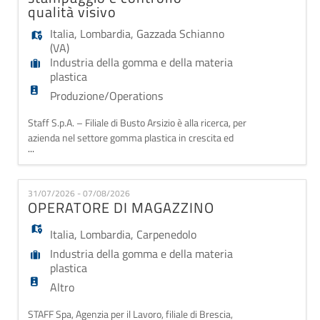
qualità visivo
Italia
,
Lombardia
,
Gazzada Schianno
(VA)
Industria della gomma e della materia
plastica
Produzione/Operations
Staff S.p.A. – Filiale di Busto Arsizio è alla ricerca, per
azienda nel settore gomma plastica in crescita ed
...
espansione sita a Gazzada Schianno (VA), di un/una:
Operaio/a addetto/a allo stampaggio e controllo
qualità visivo Attività principali: - Gestione e
31/07/2026 - 07/08/2026
conduzione dei macchinari dedicati allo stampaggio di
OPERATORE DI MAGAZZINO
componenti plastici; - Contr
Italia
,
Lombardia
,
Carpenedolo
Industria della gomma e della materia
plastica
Altro
STAFF Spa, Agenzia per il Lavoro, filiale di Brescia,