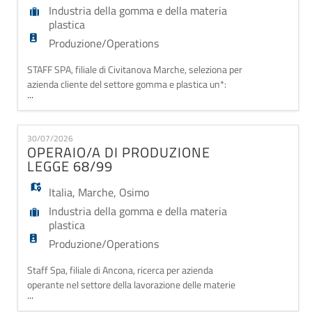
Industria della gomma e della materia
plastica
Produzione/Operations
STAFF SPA, filiale di Civitanova Marche, seleziona per
azienda cliente del settore gomma e plastica un*:
...
OPERAI* GENERICO SUOLE La risorsa che stiamo
selezionando dovrà occuparsi di varie mansioni
inerenti lo stampaggio delle suole tra cui
30/07/2026
movimentare stampi (max 5kg) da una postazione
OPERAIO/A DI PRODUZIONE
all'altra sempre sullo stesso macchinario. Altre
LEGGE 68/99
attività pos
Italia
,
Marche
,
Osimo
Industria della gomma e della materia
plastica
Produzione/Operations
Staff Spa, filiale di Ancona, ricerca per azienda
operante nel settore della lavorazione delle materie
...
plastiche, n.1 OPERAIO/A DI PRODUZIONE