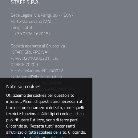
STAFF S.P.A.
Sede Legale: Via Parigi, 38 - 46047
Porto Mantovano (MN)
info@staff.it
T. +39 0376 1620182
Società aderente al Gruppo Iva
"STAFF GRUPPO IVA"
P. IVA: 02710200201 | CF:
02380470209
R.E.A di Mantova N° 248022
Iscrizione all’Albo informatico
Agenzie per il Lavoro sez I del
Note sui cookies
Ministero del Lavoro e P.S. prot. N°
Utilizziamo dei cookies per questo sito
39/0011781
internet. Alcuni di questi sono necessari al
Capitale Sociale € 2.000.000,00 I.V.
fine del funzionamento del sito, come quelli
Società soggetta a direzione e
tecnici e funzionali. Altri tipi di cookies, di cui
coordinamento di BM Consulting
puoi rifiutare l’utilizzo, sono di terze parti.
S.r.l.
Cliccando su “Accetta tutti” acconsenti
all’utilizzo di tutti i cookies del sito. Cliccando,