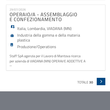
appartenente alle Categorie Protette (Legge 68/99).
Mansioni La risorsa sarà inserita all'interno del
29/07/2026
reparto produttivo e si occuperà di: - conduzione e
OPERAIO/A - ASSEMBLAGGIO
supervisione di macchinari per la lavorazione
E CONFEZIONAMENTO
Italia
,
Lombardia
,
VIADANA (MN)
Industria della gomma e della materia
plastica
Produzione/Operations
Staff SpA agenzia per il Lavoro di Mantova ricerca
per azienda di VIADANA (MN) OPERAI/E ADDETTI/E A
...
CONFEZIONAMENTO ED ASSEMBLAGGIO. Orari di
lavoro da lunedì a venerdì : in un reparto i turni sono
5-13/17-01 In un altro reparto 6-14/14-22
Inserimento dal 24.08.26 Graditi attestati sulla
TOTALE
30
sicurezza generale e specifica, esperienza nel ruolo