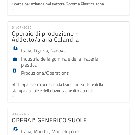
ricerca per azienda nel settore Gomma Plastica zona
...
Carpenedolo (BS), un/a OPERATORE DI MAGAZZINO
RUOLO: Il candidato si occuperà di preparazione degli
ordini, movimentare la merce con il muletto frontale
31/07/2026
o/e retrattile, carico e scarico dei materiali, controllo
Operaio di produzione -
della merce in entrata e in u
Addetto/a alla Calandra
Italia
,
Liguria
,
Genova
Industria della gomma e della materia
plastica
Produzione/Operations
Staff Spa ricerca per azienda leader nel settore della
stampa digitale e della lavorazione di materiali
...
plastici, personale dinamico da inserire nel reparto
produttivo. Cerchiamo figure per la conduzione di
impianti per la lavorazione di materie plastiche
30/07/2026
(calandratura e fustellatura su fustellatrici piane o
OPERAI* GENERICO SUOLE
rotative). Cosa farai: - Conduzione e
Italia
,
Marche
,
Montelupone