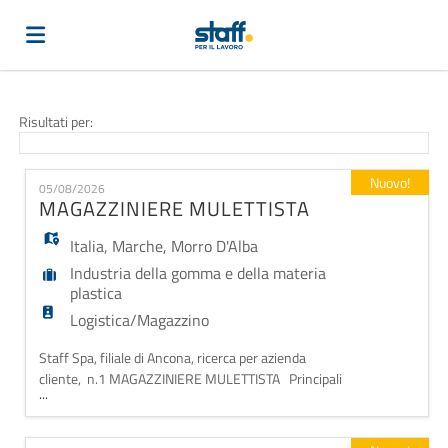
Home
Risultati per:
Offerte
Nuovo!
05/08/2026
MAGAZZINIERE MULETTISTA
di
Carica
Italia
,
Marche
,
Morro D'Alba
Industria della gomma e della materia
plastica
lavoro
il
Login
Logistica/Magazzino
Staff Spa, filiale di Ancona, ricerca per azienda
CV
Lingua
cliente, n.1 MAGAZZINIERE MULETTISTA Principali
...
responsabilità: - ricezione merci: controllo
quantitativo e qualitativo dei materiali in arrivo dai
fornitori, scarico; - stoccaggio: allocazione corretta