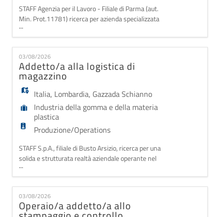
STAFF Agenzia per il Lavoro - Filiale di Parma (aut.
Min. Prot.11781) ricerca per azienda specializzata
...
nella produzione e lavorazione di materie plastiche
vicino Parma UN/UNA IMPIEGATO/A UFFICIO
TECNICO Orario di lavoro part-time iniziale, dalle
03/08/2026
8:00 alle 12:00, con prospettiva di trasformazione a
Addetto/a alla logistica di
tempo pieno (full-time) Inquadramento: 3
magazzino
Italia
,
Lombardia
,
Gazzada Schianno
Industria della gomma e della materia
plastica
Produzione/Operations
STAFF S.p.A., filiale di Busto Arsizio, ricerca per una
solida e strutturata realtà aziendale operante nel
...
settore Gomma Plastica, situata nei pressi
di Gazzada Schianno (VA), una figura da inserire
come: ADDETTO/A ALLA LOGISTICA DI MAGAZZINO
03/08/2026
La risorsa selezionata sarà inserita nel team
Operaio/a addetto/a allo
logistico e si occuperà delle seguenti attività:
stampaggio e controllo