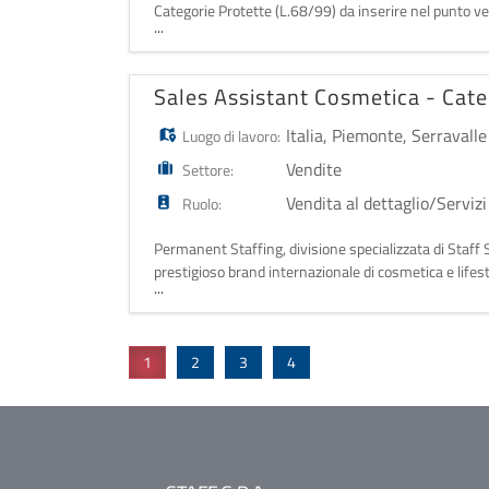
Categorie Protette (L.68/99) da inserire nel punto v
...
dinamico e orientato al cliente, contribuen
Sales Assistant Cosmetica - Cate
Italia
,
Piemonte
,
Serravalle
Luogo di lavoro:
Vendite
Settore:
Vendita al dettaglio/Servizi
Ruolo:
Permanent Staffing, divisione specializzata di Staff 
prestigioso brand internazionale di cosmetica e lifest
...
punto vendita del Serravalle Des
1
2
3
4