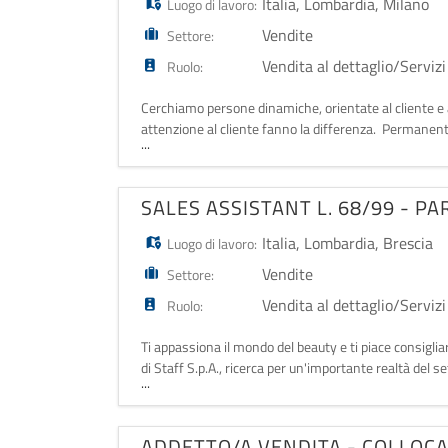
Italia
,
Lombardia
,
Milano
Luogo di lavoro:
Vendite
Settore:
Vendita al dettaglio/Servizi
Ruolo:
Cerchiamo persone dinamiche, orientate al cliente e a
attenzione al cliente fanno la differenza. Permanent 
...
alle Categorie Protette (L.
SALES ASSISTANT L. 68/99 - PA
Italia
,
Lombardia
,
Brescia
Luogo di lavoro:
Vendite
Settore:
Vendita al dettaglio/Servizi
Ruolo:
Ti appassiona il mondo del beauty e ti piace consigliar
di Staff S.p.A., ricerca per un'importante realtà del
...
nel loro punto vend
ADDETTO/A VENDITA - COLLOC