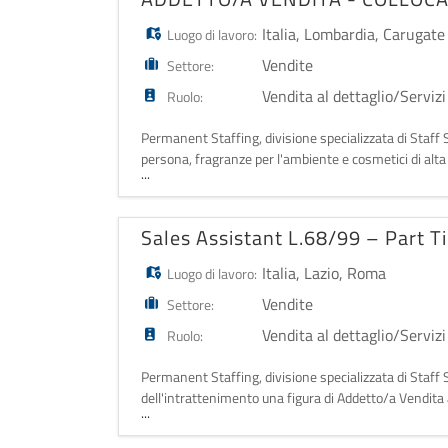
Italia
,
Lombardia
,
Carugate
Luogo di lavoro:
Vendite
Settore:
Vendita al dettaglio/Servizi
Ruolo:
Permanent Staffing, divisione specializzata di Staff S
persona, fragranze per l'ambiente e cosmetici di alta
...
Accoglienza e ass
Sales Assistant L.68/99 – Part 
Italia
,
Lazio
,
Roma
Luogo di lavoro:
Vendite
Settore:
Vendita al dettaglio/Servizi
Ruolo:
Permanent Staffing, divisione specializzata di Staff S
dell'intrattenimento una figura di Addetto/a Vendita 
...
vendita situato nel centro di Roma.