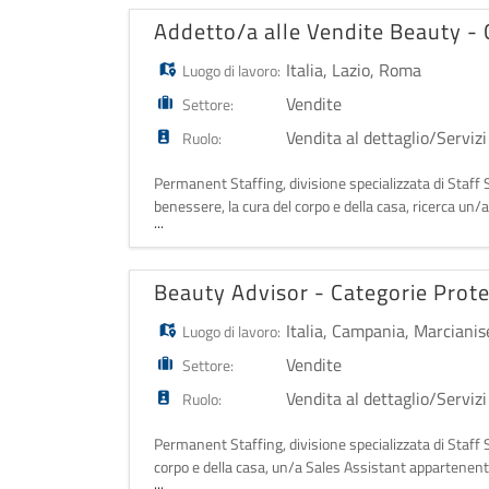
Addetto/a alle Vendite Beauty - 
Italia
,
Lazio
,
Roma
Luogo di lavoro:
Vendite
Settore:
Vendita al dettaglio/Servizi
Ruolo:
Permanent Staffing, divisione specializzata di Staff S
benessere, la cura del corpo e della casa, ricerca un/
...
Centro Commerciale Maximo - Roma.
Beauty Advisor - Categorie Prot
Italia
,
Campania
,
Marcianis
Luogo di lavoro:
Vendite
Settore:
Vendita al dettaglio/Servizi
Ruolo:
Permanent Staffing, divisione specializzata di Staff S.
corpo e della casa, un/a Sales Assistant appartenente
...