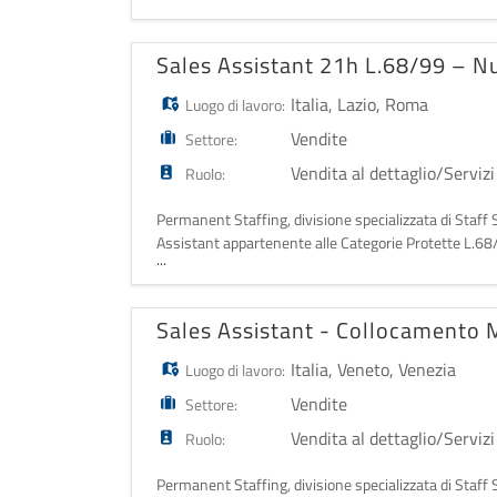
Campania di Marcianise. L
Sales Assistant 21h L.68/99 – 
Italia
,
Lazio
,
Roma
Luogo di lavoro:
Vendite
Settore:
Vendita al dettaglio/Servizi
Ruolo:
Permanent Staffing, divisione specializzata di Staff 
Assistant appartenente alle Categorie Protette L.68/
...
San Giovanni. L'azienda si disting
Sales Assistant - Collocamento 
Italia
,
Veneto
,
Venezia
Luogo di lavoro:
Vendite
Settore:
Vendita al dettaglio/Servizi
Ruolo:
Permanent Staffing, divisione specializzata di Staff 