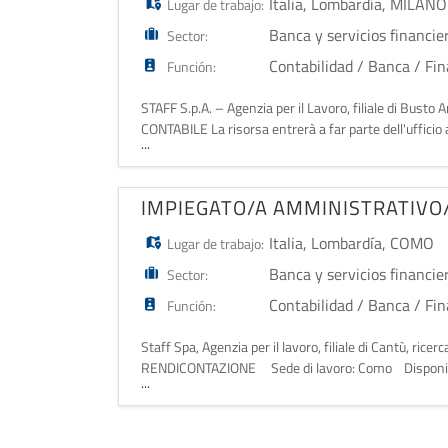
Italia
,
Lombardía
,
MILANO
Lugar de trabajo:
Banca y servicios financie
Sector:
Contabilidad / Banca / Fi
Función:
STAFF S.p.A. – Agenzia per il Lavoro, filiale di Busto
CONTABILE La risorsa entrerà a far parte dell'ufficio a
...
dell'azienda, con particolare focus
IMPIEGATO/A AMMINISTRATIVO
Italia
,
Lombardía
,
COMO
Lugar de trabajo:
Banca y servicios financie
Sector:
Contabilidad / Banca / Fi
Función:
Staff Spa, Agenzia per il lavoro, filiale di Cantù, 
RENDICONTAZIONE Sede di lavoro: Como Disponibilità
...
seguenti att