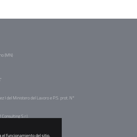
no (MN)
"
sez I del Ministero del Lavoro e P.S. prot. N°
Consulting S.r.l.
 el funcionamiento del sitio,