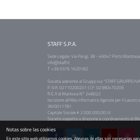
STAFF S.P.A.
Sede Legale: Via Parigi, 38 - 46047 Porto Mantova
info@staff.it
T. +39 0376 1620182
Società aderente al Gruppo Iva "STAFF GRUPPO IVA
P. IVA: 02710200201 | CF: 02380470209
R.E.A di Mantova N° 248022
Iscrizione all’Albo informatico Agenzie per il Lavoro 
39/0011781
Capitale Sociale € 2.000.000,00 I.V.
Società soggetta a direzione e coordinamento di BM 
Notas sobre las cookies
En este sitio web utilizamos cookies. Algunas de ellas son necesarias para