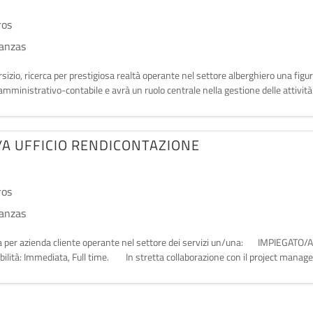
ros
nanzas
 Arsizio, ricerca per prestigiosa realtà operante nel settore alberghiero una fi
mministrativo-contabile e avrà un ruolo centrale nella gestione delle attività c
/A UFFICIO RENDICONTAZIONE
ros
nanzas
ricerca per azienda cliente operante nel settore dei servizi un/una: IMPIEGA
: Immediata, Full time. In stretta collaborazione con il project manager,