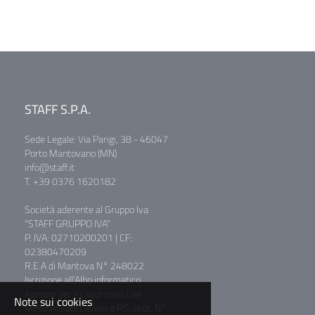
STAFF S.P.A.
Sede Legale: Via Parigi, 38 - 46047
Porto Mantovano (MN)
info@staff.it
T. +39 0376 1620182
Società aderente al Gruppo Iva
"STAFF GRUPPO IVA"
P. IVA: 02710200201 | CF:
02380470209
R.E.A di Mantova N° 248022
Iscrizione all’Albo informatico
Agenzie per il Lavoro sez I del
Note sui cookies
Ministero del Lavoro e P.S. prot. N°