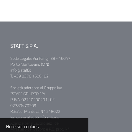
STAFF S.P.A.
Sede Legale: Via Parigi, 38 - 46047
Porto Mantovano (MN)
info@staff.it
T. +39 0376 1620182
Società aderente al Gruppo Iva
"STAFF GRUPPO IVA"
P. IVA: 02710200201 | CF:
02380470209
R.E.A di Mantova N° 248022
Iscrizione all’Albo informatico
Agenzie per il Lavoro sez I del
Note sui cookies
Ministero del Lavoro e P.S. prot. N°