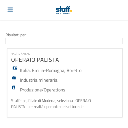
Home
Risultati per:
Offerte
15/07/2026
OPERAIO PALISTA
di
Carica
Italia
,
Emilia-Romagna
,
Boretto
Industria mineraria
lavoro
il
Login
Produzione/Operations
Staff spa, filiale di Modena, seleziona OPERAIO
PALISTA per realtà operante nel settore dei
CV
Lingua
...
conglomerati bituminosi MANSIONE: - Utilizzo di
pala gommata e carrello elevatore -
Movimentazione materiali quali terre e materie