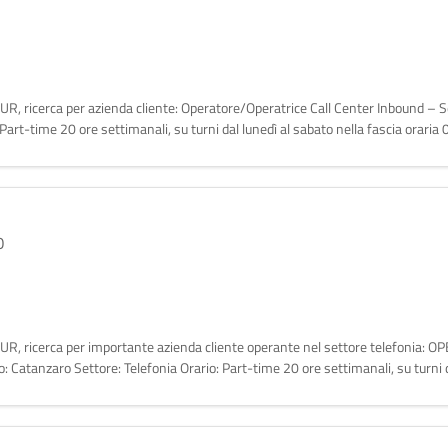
EUR, ricerca per azienda cliente: Operatore/Operatrice Call Center Inbound – Se
 Part-time 20 ore settimanali, su turni dal lunedì al sabato nella fascia orari
O
a EUR, ricerca per importante azienda cliente operante nel settore telefonia
atanzaro Settore: Telefonia Orario: Part-time 20 ore settimanali, su turni d