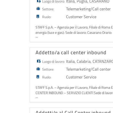
Italia
,
Puglia
,
CASARANO
Luogo di lavoro:
Telemarketing/Call center
Settore:
Customer Service
Ruolo:
STAFF S.p.A. – Agenzia per il Lavoro, Filiale di Roma 
energia (luce e gas): Sede di lavoro: Casarano Orario:
...
lavoro: In presenza La po
Addetto/a call center inbound
Italia
,
Calabria
,
CATANZAR
Luogo di lavoro:
Telemarketing/Call center
Settore:
Customer Service
Ruolo:
STAFF S.p.A. – Agenzia per il Lavoro, Filiale di Rom
CENTER INBOUND – SERVIZIO CLIENTI Sede di lavoro: C
...
fascia oraria 08:00 – 22:00 Modalità di
Addetti/e al Call Center inbound