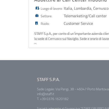
Italia
,
Lombardia
,
Cernusco 
Luogo di lavoro:
Telemarketing/Call center
Settore:
Customer Service
Ruolo:
STAFF S.p.A., per conto di un'importante azienda clie
la sede di Cernusco sul Naviglio. Sede e orario di lav
...
nella fascia oraria 08:
STAFF S.P.A.
Sede Legale: Via Parigi, 38 - 46047 Porto Mantova
info@staff.it
T. +39 0376 1620182
Società aderente al Gruppo Iva "STAFF GRUPPO IVA