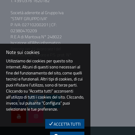
T. +39 0376 1620182
Società aderente al Gruppo Iva
"STAFF GRUPPO IVA"
P. IVA: 02710200201 | CF:
02380470209
R.E.A di Mantova N° 248022
Iscrizione all’Albo informatico
Agenzie per il Lavoro sez I del
Note sui cookies
Ministero del Lavoro e P.S. prot. N°
Utilizziamo dei cookies per questo sito
39/0011781
internet. Alcuni di questi sono necessari al
Capitale Sociale € 2.000.000,00 I.V.
fine del funzionamento del sito, come quelli
Società soggetta a direzione e
tecnici e funzionali. Altri tipi di cookies, di cui
coordinamento di BM Consulting
puoi rifiutare l’utilizzo, sono di terze parti.
S.r.l.
Cliccando su “Accetta tutti” acconsenti
all’utilizzo di tutti i cookies del sito. Cliccando,
invece, sul pulsante “Configura” puoi
selezionare le tue preferenze.
ACCETTA TUTTI