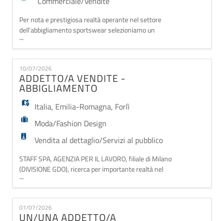
Commerciale/Vendite
Per nota e prestigiosa realtà operante nel settore
dell'abbigliamento sportswear selezioniamo un
...
SALES ASSISTANT per l'outlet di BRUGNATO (LA
SPEZIA). La risorsa inserita si occupa di fornire
consulenza al cliente, gestisce l'allestimento degli
10/07/2026
spazi espositivi dello store, l'attività di cassa e di
ADDETTO/A VENDITE -
carico/scarico delle merce. Requisiti: - gradi
ABBIGLIAMENTO
Italia
,
Emilia-Romagna
,
Forlì
Moda/Fashion Design
Vendita al dettaglio/Servizi al pubblico
STAFF SPA, AGENZIA PER IL LAVORO, filiale di Milano
(DIVISIONE GDO), ricerca per importante realtà nel
...
settore abbigliamento: ADDETTO/A VENDITE -
ABBIGLIAMENTO Cosa farai: - Accoglierai i clienti
offrendo un'esperienza di acquisto unica e
01/07/2026
personalizzata - Supporterai nella scelta dei prodotti,
UN/UNA ADDETTO/A
valorizzando stile e qualità - Ti occuperai de