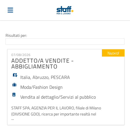
Home
Risultati per:
Offerte
Nuovo!
07/08/2026
ADDETTO/A VENDITE -
ABBIGLIAMENTO
di
Carica
Italia
,
Abruzzo
,
PESCARA
Moda/Fashion Design
lavoro
il
Login
Vendita al dettaglio/Servizi al pubblico
STAFF SPA, AGENZIA PER IL LAVORO, filiale di Milano
CV
Lingua
(DIVISIONE GDO), ricerca per importante realtà nel
...
settore abbigliamento: ADDETTO/A VENDITE -
ABBIGLIAMENTO Cosa farai: - Accoglierai i clienti