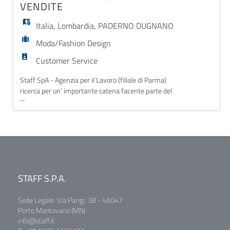
VENDITE
Italia
,
Lombardia
,
PADERNO DUGNANO
Moda/Fashion Design
Customer Service
Staff SpA - Agenzia per il Lavoro (filiale di Parma)
ricerca per un' importante catena facente parte del
...
settore accessori UN/UNA ADDETTO/A VENDITE
La risorsa si occuperà di vendita assistita e cassa. E'
richiesta esperienza pregressa nel settore retail
nelle attività di vendita assistita. Orario di lavoro:
Lunedì - Domenica con r
STAFF S.P.A.
Sede Legale: Via Parigi, 38 - 46047
Porto Mantovano (MN)
info@staff.it