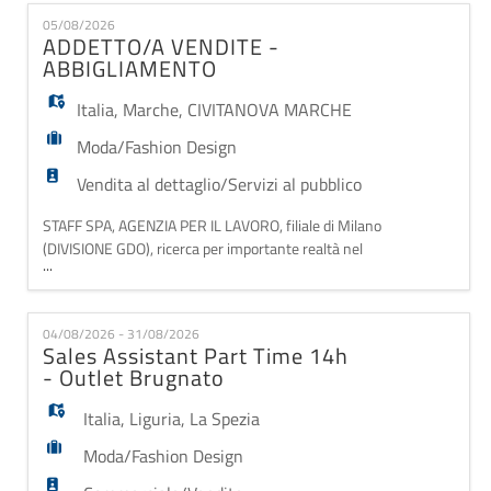
EN
offrendo un'esperienza di acquisto unica e
05/08/2026
personalizzata - Supporterai nella scelta dei prodotti,
ADDETTO/A VENDITE -
valorizzando stile e qualità - Ti occuperai de
ABBIGLIAMENTO
FR
Italia
,
Marche
,
CIVITANOVA MARCHE
Moda/Fashion Design
IT
Vendita al dettaglio/Servizi al pubblico
STAFF SPA, AGENZIA PER IL LAVORO, filiale di Milano
DE
(DIVISIONE GDO), ricerca per importante realtà nel
...
settore abbigliamento: ADDETTO/A VENDITE -
ABBIGLIAMENTO Cosa farai: - Accoglierai i clienti
ES
offrendo un'esperienza di acquisto unica e
04/08/2026 - 31/08/2026
personalizzata - Supporterai nella scelta dei prodotti,
Sales Assistant Part Time 14h
valorizzando stile e qualità - Ti occuperai de
- Outlet Brugnato
PT
Italia
,
Liguria
,
La Spezia
Moda/Fashion Design