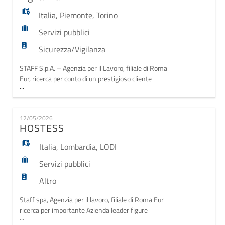
Italia
,
Piemonte
,
Torino
Servizi pubblici
Sicurezza/Vigilanza
STAFF S.p.A. – Agenzia per il Lavoro, filiale di Roma
Eur, ricerca per conto di un prestigioso cliente
...
operante nel settore della sicurezza non armata, con
consolidata esperienza nella gestione di eventi
pubblici e istituzionali, figure di: Addetti Accoglienza e
12/05/2026
sorveglianza per EVENTI non armata – Torino e
HOSTESS
dintorni Personale dinamici, affidabili
Italia
,
Lombardia
,
LODI
Servizi pubblici
Altro
Staff spa, Agenzia per il lavoro, filiale di Roma Eur
ricerca per importante Azienda leader figure
...
da Hostess all'interno del proprio organico. La figura