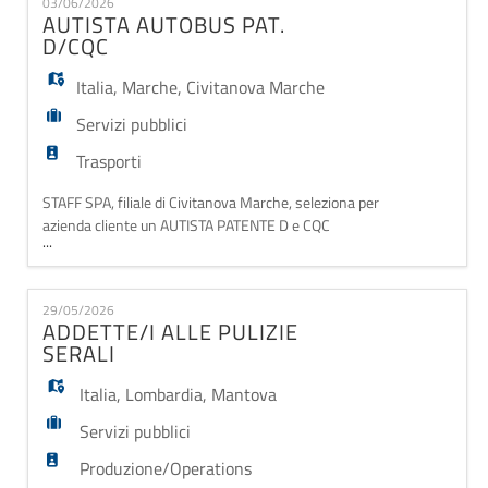
EN
03/06/2026
provincia di Mantova. In particolare la persona che
AUTISTA AUTOBUS PAT.
stiamo cercando è dedicata alla comunità
D/CQC
FR
Italia
,
Marche
,
Civitanova Marche
Servizi pubblici
IT
Trasporti
STAFF SPA, filiale di Civitanova Marche, seleziona per
DE
azienda cliente un AUTISTA PATENTE D e CQC
...
PERSONE con esperienza pregressa nella guida di
autobus per trasporto pubblico locale. Si richiede
disponibilità dal lunedì al sabato con orario spezzato
ES
29/05/2026
per un totale di 39h sett.li. Si offre contratto a tempo
ADDETTE/I ALLE PULIZIE
determinato dal mese di giugno 2026 al
SERALI
PT
Italia
,
Lombardia
,
Mantova
Servizi pubblici
Produzione/Operations