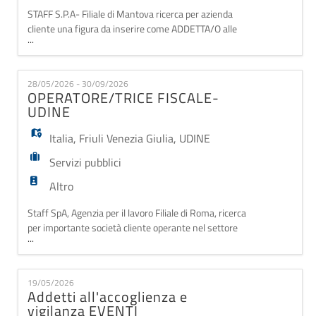
STAFF S.P.A- Filiale di Mantova ricerca per azienda
cliente una figura da inserire come ADDETTA/O alle
...
pulizie serali. La risorsa selezionata si occuperà di
attività di pulizie serali presso un punto vendita
situato nella zona di Mantova. Requisiti richiesti: -
28/05/2026 - 30/09/2026
Disponibilità a lavorare nella fascia oraria tra le 16:00
OPERATORE/TRICE FISCALE-
e le 23:00; - Precisione e
UDINE
Italia
,
Friuli Venezia Giulia
,
UDINE
Servizi pubblici
Altro
Staff SpA, Agenzia per il lavoro Filiale di Roma, ricerca
per importante società cliente operante nel settore
...
dei servizi e della consulenza fiscale: 1
OPERATORE/TRICE FISCALE per sostituzione
maternità che si occuperà di compilazione ed
19/05/2026
elaborazione pratiche (730, CU, Isee, ecc), per la sede
Addetti all'accoglienza e
di Udine Requisiti: - esperienza pregressa in ambito
vigilanza EVENTI