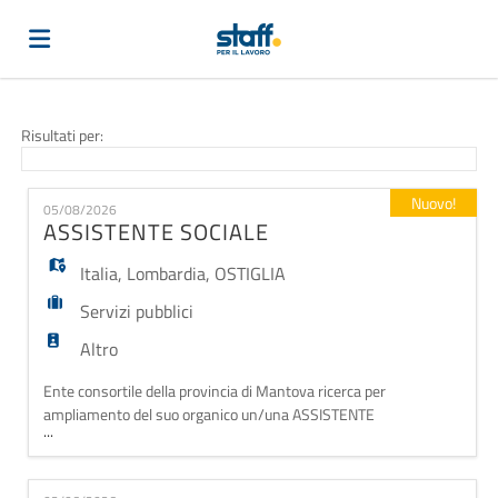
Home
Risultati per:
Offerte
Nuovo!
05/08/2026
ASSISTENTE SOCIALE
di
Carica
Italia
,
Lombardia
,
OSTIGLIA
Servizi pubblici
lavoro
il
Login
Altro
Ente consortile della provincia di Mantova ricerca per
ampliamento del suo organico un/una ASSISTENTE
CV
Lingua
...
SOCIALE iscritto/a all'ALBO L'ente si occupa di
gestire ed erogare servizi ed attività nell'ambito delle
politiche sociali per un gruppo di comuni della