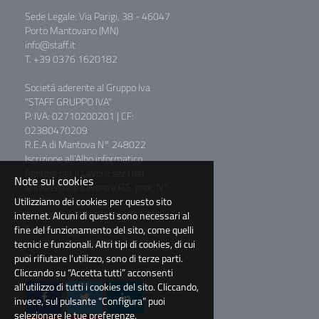
Sede Legale: Via Parigi, 38 - 46047
Porto Mantovano (MN)
info@staff.it
T. +39 0376 1620182
Società aderente al Gruppo Iva
"STAFF GRUPPO IVA"
P. IVA: 02710200201 | CF:
02380470209
R.E.A di Mantova N° 248022
Iscrizione all’Albo informatico
Agenzie per il Lavoro sez I del
Note sui cookies
Ministero del Lavoro e P.S. prot. N°
39/0011781
Utilizziamo dei cookies per questo sito
Capitale Sociale € 2.000.000,00 I.V.
internet. Alcuni di questi sono necessari al
Società soggetta a direzione e
fine del funzionamento del sito, come quelli
coordinamento di BM Consulting
tecnici e funzionali. Altri tipi di cookies, di cui
S.r.l.
puoi rifiutare l’utilizzo, sono di terze parti.
Cliccando su “Accetta tutti” acconsenti
all’utilizzo di tutti i cookies del sito. Cliccando,
invece, sul pulsante “Configura” puoi
selezionare le tue preferenze.