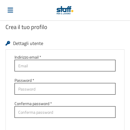
Crea il tuo profilo
Home
Dettagli utente
Offerte
Indirizzo email *
di
Carica
Password *
lavoro
il
Login
Conferma password *
CV
Lingua