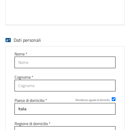
EN
FR
Dati personali
IT
Nome *
DE
Cognome *
ES
Paese di domicilio *
PT
Residenza uguale al domicilio
Regione di domicilio *