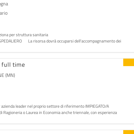
ogna
ario
ale di Bologna, seleziona per struttura sanitaria
a dovrà occuparsi dell'accompagnamento dei
ull time
E (MN)
r azienda leader nel proprio settore di riferimento IMPIEGATO/A
i Ragioneria o Laurea in Economia anche triennale, con esperienza
 contabile e di controllo di gestione. Principali competen