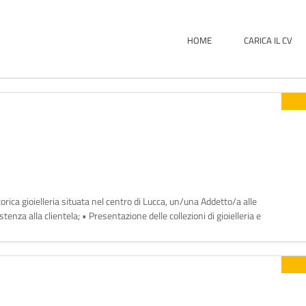
HOME
CARICA IL CV
 storica gioielleria situata nel centro di Lucca, un/una Addetto/a alle
tenza alla clientela; • Presentazione delle collezioni di gioielleria e
nte durante tutte le fasi dell'ac