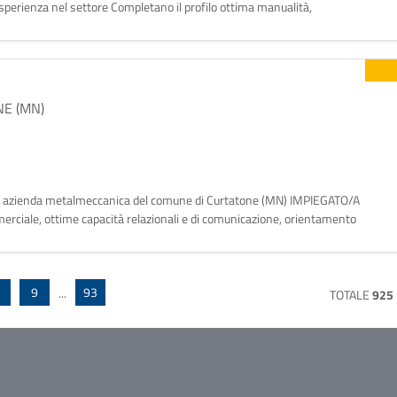
perienza nel settore Completano il profilo ottima manualità,
e serietà. Orario di lavoro: RICERCHIAMO NELLE ZONE
E (MN)
per azienda metalmeccanica del comune di Curtatone (MN) IMPIEGATO/A
rciale, ottime capacità relazionali e di comunicazione, orientamento
 territorio, disponibilità a trasferte. Il processo
9
93
...
TOTALE
925