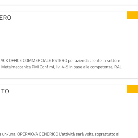
TERO
/A BACK OFFICE COMMERCIALE ESTERO per azienda cliente in settore
Metalmeccanica PMI Confimi, liv. 4-5 in base alle competenze, RAL
0-12.00/13.00-17.00. Assunzione diretta in azienda e/o Inizia
NTO
iente un/una: OPERAIO/A GENERICO L'attività sarà volta soprattutto al