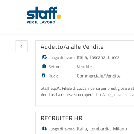
Addetto/a alle Vendite
Italia
,
Toscana
,
Lucca
Luogo di lavoro:
Vendite
Settore:
Commerciale/Vendite
Ruolo:
Staff S.p.A., Filiale di Lucca, ricerca per prestigiosa e
Vendite. La risorsa si occuperà di: • Accoglienza e assis
...
supporto alla vendita; • Cura della relazione con il clie
RECRUITER HR
Italia
,
Lombardia
,
Milano
Luogo di lavoro: