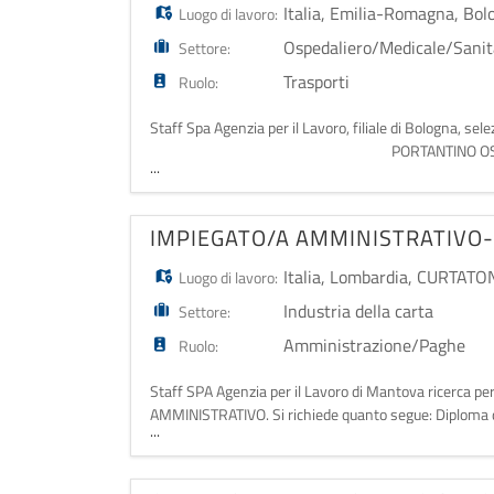
Italia
,
Emilia-Romagna
,
Bol
Luogo di lavoro:
Ospedaliero/Medicale/Sanit
Settore:
Trasporti
Ruolo:
Staff Spa Agenzia per il Lavoro, fili
PORTANTINO OSPEDALIERO La risors
...
pazienti, su barella
IMPIEGATO/A AMMINISTRATIVO- f
Italia
,
Lombardia
,
CURTATON
Luogo di lavoro:
Industria della carta
Settore:
Amministrazione/Paghe
Ruolo:
Staff SPA Agenzia per il Lavoro di Mantova ricerca pe
AMMINISTRATIVO. Si richiede quanto segue: Diploma d
...
(se possibile anche minima) in ambito amministrativo,