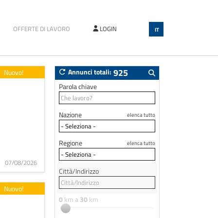
OFFERTE DI LAVORO
LOGIN
IT
925
Annunci totali:
Nuovo!
Parola chiave
Nazione
elenca tutto
Regione
elenca tutto
07/08/2026
Città/Indirizzo
Nuovo!
0
km a
30
km