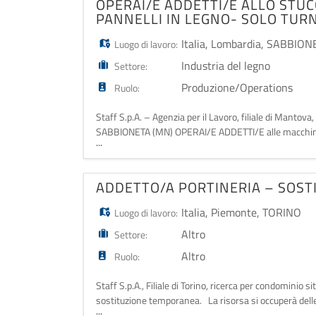
OPERAI/E ADDETTI/E ALLO STU
PANNELLI IN LEGNO- SOLO TU
Italia
,
Lombardia
,
SABBIONE
Luogo di lavoro:
Industria del legno
Settore:
Produzione/Operations
Ruolo:
Staff S.p.A. – Agenzia per il Lavoro, filiale di Mantov
SABBIONETA (MN) OPERAI/E ADDETTI/E alle macchine pr
...
verrà inserita con contratto in somministrazione con
ADDETTO/A PORTINERIA – SOST
Italia
,
Piemonte
,
TORINO
Luogo di lavoro:
Altro
Settore:
Altro
Ruolo:
Staff S.p.A., Filiale di Torino, ricerca per condomin
sostituzione temporanea. La risorsa si occuperà delle pri
...
accoglienza di condomini, visitatori e fornitori; - contr