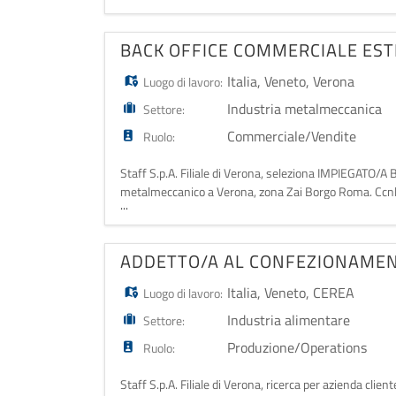
BACK OFFICE COMMERCIALE ES
Italia
,
Veneto
,
Verona
Luogo di lavoro:
Industria metalmeccanica
Settore:
Commerciale/Vendite
Ruolo:
Staff S.p.A. Filiale di Verona, seleziona IMPIEGATO
metalmeccanico a Verona, zona Zai Borgo Roma. Ccnl 
...
27-30K. Orario: FULL TIME, dal lunedì al venerdì 8.0
ADDETTO/A AL CONFEZIONAME
Italia
,
Veneto
,
CEREA
Luogo di lavoro:
Industria alimentare
Settore:
Produzione/Operations
Ruolo:
Staff S.p.A. Filiale di Verona, ricerca per azienda cl