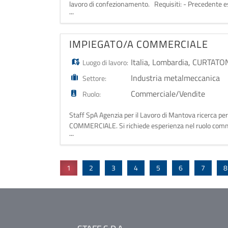
lavoro di confezionamento. Requisiti: - Precedente es
...
orientamento alla qualità, precisione, disponibilità 
IMPIEGATO/A COMMERCIALE
Italia
,
Lombardia
,
CURTATON
Luogo di lavoro:
Industria metalmeccanica
Settore:
Commerciale/Vendite
Ruolo:
Staff SpA Agenzia per il Lavoro di Mantova ricerca 
COMMERCIALE. Si richiede esperienza nel ruolo comme
...
agli obiettivi, patente B e disponibilità alla mobilità sul
1
2
3
4
5
6
7
8