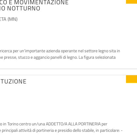
CCO E MOVIMENTAZIONE
RNO NOTTURNO
TA (MN)
a, ricerca per un'importante azienda operante nel settore legno sita in
esse, stucco e aggancio panelli di legno. La figura selezionata
 APL CCNL Autotrasporto – settore trasporto merci. La re
ITUZIONE
io sito in Torino centro un/una ADDETTO/A ALLA PORTINERIA per
ncipali attività di portineria e presidio dello stabile, in particolare: -
ollo degli accessi; - ricezione e gestion