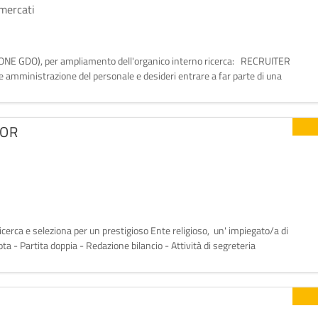
mercati
IONE GDO), per ampliamento dell'organico interno ricerca: RECRUITER
amministrazione del personale e desideri entrare a far parte di una
o? Questa potrebbe essere l'opportunità giusta per
IOR
 ricerca e seleziona per un prestigioso Ente religioso, un' impiegato/a di
ota - Partita doppia - Redazione bilancio - Attività di segreteria
tronica e cartacea, gestire il so