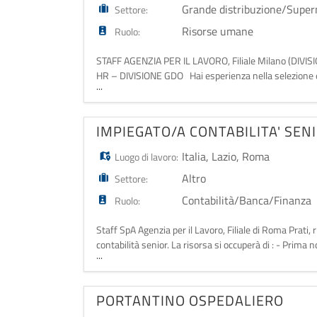
Grande distribuzione/Super
Settore:
Risorse umane
Ruolo:
STAFF AGENZIA PER IL LAVORO, Filiale Milano (DIVIS
HR – DIVISIONE GDO Hai esperienza nella selezione e 
...
realtà dinamica nel settore delle Agenzie per il Lavor
IMPIEGATO/A CONTABILITA' SEN
Italia
,
Lazio
,
Roma
Luogo di lavoro:
Altro
Settore:
Contabilità/Banca/Finanza
Ruolo:
Staff SpA Agenzia per il Lavoro, Filiale di Roma Prati,
contabilità senior. La risorsa si occuperà di : - Prima n
...
(risposta alle telefonate, smistamento della posta elet
PORTANTINO OSPEDALIERO