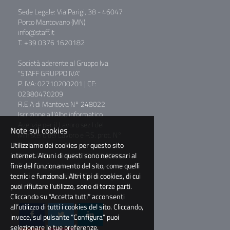
Sede Legale: Via Parigi, 38 - 46047
Porto Mantovano (MN)
info@staff.it
T. +39 0376 1620182
Società aderente al Gruppo Iva
"STAFF GRUPPO IVA"
P. IVA: 02710200201 | CF:
02380470209
R.E.A di Mantova N° 248022
Iscrizione all’Albo informatico
Agenzie per il Lavoro sez I del
Note sui cookies
Ministero del Lavoro e P.S. prot. N°
39/0011781
Utilizziamo dei cookies per questo sito
Capitale Sociale € 2.000.000,00 I.V.
internet. Alcuni di questi sono necessari al
Società soggetta a direzione e
fine del funzionamento del sito, come quelli
coordinamento di BM Consulting
tecnici e funzionali. Altri tipi di cookies, di cui
S.r.l.
puoi rifiutare l’utilizzo, sono di terze parti.
Cliccando su “Accetta tutti” acconsenti
all’utilizzo di tutti i cookies del sito. Cliccando,
invece, sul pulsante “Configura” puoi
selezionare le tue preferenze.