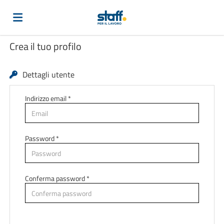
Crea il tuo profilo
Home
Dettagli utente
Offerte
Indirizzo email *
di
Carica
Password *
lavoro
il
Login
Conferma password *
CV
Lingua