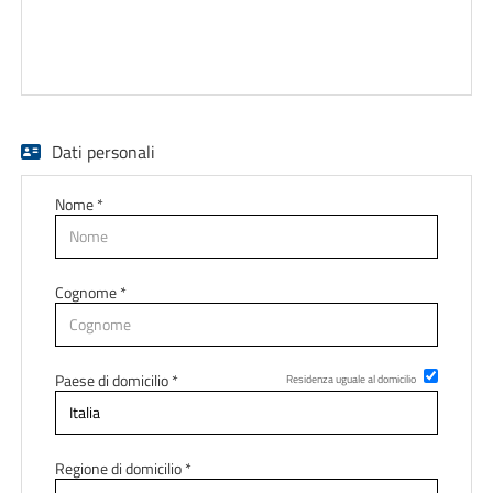
EN
FR
Dati personali
IT
Nome *
DE
Cognome *
ES
Paese di domicilio *
PT
Residenza uguale al domicilio
Regione di domicilio *