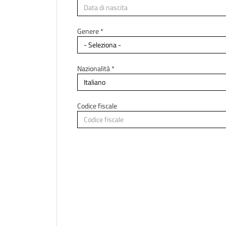
Paese di residenza *
Genere *
Città di residenza
Nazionalità *
Codice fiscale