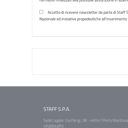
Accetto di ricevere newsletter da parte di Staff S
Nazionale ed iniziative propedeutiche all'inseriment
STAFF S.P.A.
Sede Legale: Via Parigi, 38 - 46047 Porto Mantova
info@staff.it