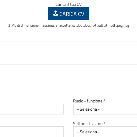
Carica il tuo CV
CARICA CV
2 Mb di dimensione massima, si accettano: .doc .docx .txt .odt .rtf .pdf .png .jpg
Ruolo - funzione *
Settore di lavoro *