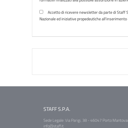
Accetto di ricevere newsletter da parte di Staff S
Nazionale ed iniziative propedeutiche all'inseriment
STAFF S.P.A.
Sede Legale: Via Parigi, 38 - 46047 Porto Mantova
info@staff.it