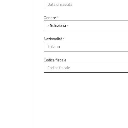
Paese di residenza *
Genere *
Città di residenza
Nazionalità *
Codice fiscale