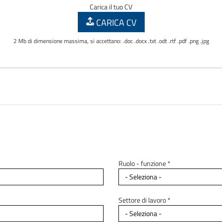
Carica il tuo CV
CARICA CV
2 Mb di dimensione massima, si accettano: .doc .docx .txt .odt .rtf .pdf .png .jpg
Ruolo - funzione *
Settore di lavoro *