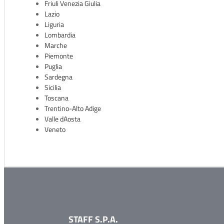
Friuli Venezia Giulia
Lazio
Liguria
CARICA IL CV
Lombardia
EN
Marche
FR
OFFERTE DI LAVORO
Piemonte
IT
Puglia
DE
Sardegna
LOGIN
Sicilia
ES
Toscana
PT
Trentino-Alto Adige
Valle dAosta
Veneto
STAFF S.P.A.