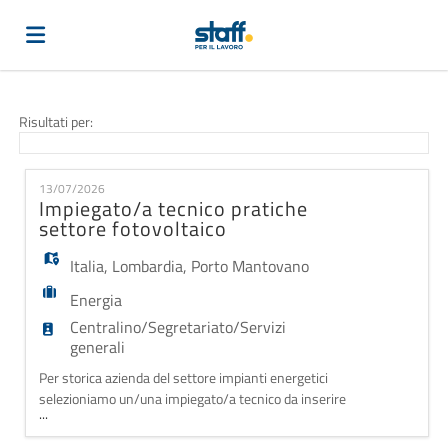
Home
Risultati per:
Offerte
13/07/2026
Impiegato/a tecnico pratiche
settore fotovoltaico
di
Carica
Italia
,
Lombardia
,
Porto Mantovano
Energia
lavoro
il
Login
Centralino/Segretariato/Servizi
generali
CV
Lingua
Per storica azienda del settore impianti energetici
selezioniamo un/una impiegato/a tecnico da inserire
...
in area gestione pratiche progetti fotovoltaici. La
figura inserita nell'ufficio energie rinnovabili sarà di