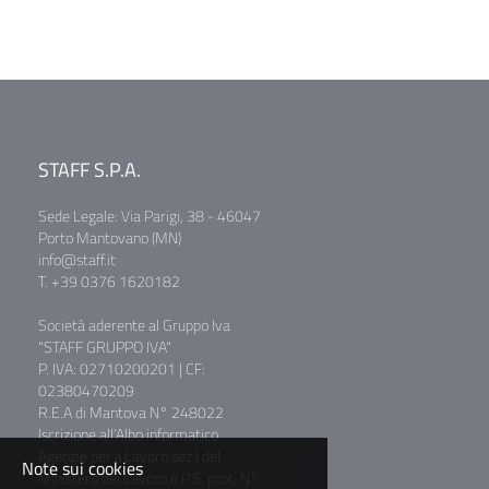
STAFF S.P.A.
Sede Legale: Via Parigi, 38 - 46047
Porto Mantovano (MN)
info@staff.it
T. +39 0376 1620182
Società aderente al Gruppo Iva
"STAFF GRUPPO IVA"
P. IVA: 02710200201 | CF:
02380470209
R.E.A di Mantova N° 248022
Iscrizione all’Albo informatico
Agenzie per il Lavoro sez I del
Note sui cookies
Ministero del Lavoro e P.S. prot. N°