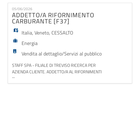
EN
supporto alla segreteria di direzione e all'area tecnica
05/06/2026
nella gestione della documentazione e in particolare:
ADDETTO/A RIFORNIMENTO
- controllo e manutenzio
CARBURANTE [F37]
FR
Italia
,
Veneto
,
CESSALTO
IT
Energia
Vendita al dettaglio/Servizi al pubblico
DE
STAFF SPA - FILIALE DI TREVISO RICERCA PER
AZIENDA CLIENTE. ADDETTO/A AL RIFORNIMENTI
...
CARBURANTE. LA RISORSA SI OCCUPERA'
DELL'EROGAZIONE DEL CARBURANTE, GESTIONE
ES
FLUSSO AUTO, GESTIONE TURNI PERSONALE. E'
RICHIESTO ESSERE AUTOMUNITI, LA DISPONIBILITA'
A LAVORARE SU TURNI E AVERE FAMILIARITA' CON
PT
MODERNI METODI DI PAGAMENTO. SI OFFRE
CONTRATTO