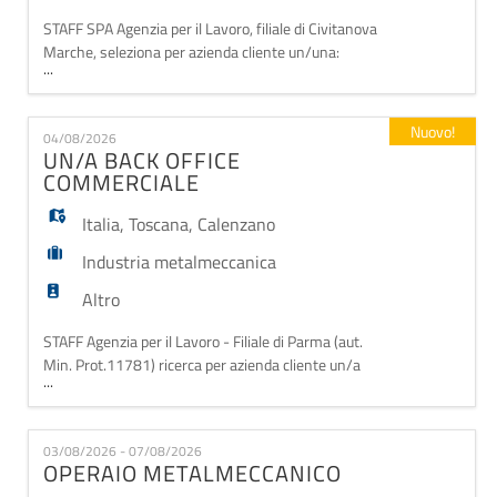
STAFF SPA Agenzia per il Lavoro, filiale di Civitanova
Marche, seleziona per azienda cliente un/una:
...
SCUDIERE/A La figura ricercata svolgerà
prevalentemente mansioni di scuderia, occupandosi
della pulizia quotidiana dei box, del riordino degli spazi,
Nuovo!
04/08/2026
della distribuzione di cibo e acqua e delle attività
UN/A BACK OFFICE
operative necessarie alla gestione della str
COMMERCIALE
Italia
,
Toscana
,
Calenzano
Industria metalmeccanica
Altro
STAFF Agenzia per il Lavoro - Filiale di Parma (aut.
Min. Prot.11781) ricerca per azienda cliente un/a
...
UN/A BACK OFFICE COMMERCIALE La risorsa si
occuperà di attività di back office commerciale:
contatto con clienti esteri e implementazione degli
03/08/2026 - 07/08/2026
stessi. Offriamo: 30k + ticket restaurant Contratto
OPERAIO METALMECCANICO
iniziale a tempo determinato finali