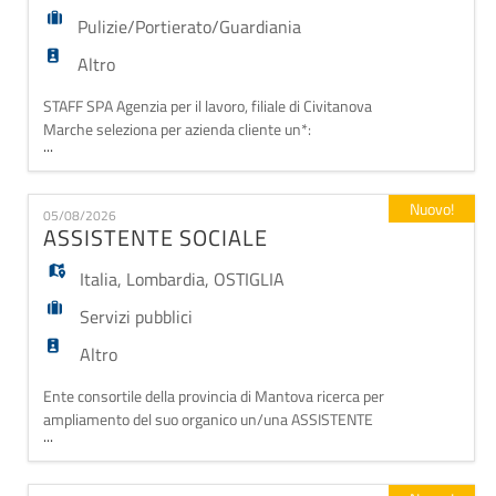
Pulizie/Portierato/Guardiania
Altro
STAFF SPA Agenzia per il lavoro, filiale di Civitanova
Marche seleziona per azienda cliente un*:
...
ADDETTO/A PULIZIE PART-TIME per sostituzione
ferie dal 7 al 23 agosto La risorsa si occuperà del
servizio di pulizie presso strutture situate nei comuni
Nuovo!
05/08/2026
di Alba Adriatica (TE) e Martinsicuro (TE), con il
ASSISTENTE SOCIALE
seguente orario: - Alba Adriatica: dal luned
Italia
,
Lombardia
,
OSTIGLIA
Servizi pubblici
Altro
Ente consortile della provincia di Mantova ricerca per
ampliamento del suo organico un/una ASSISTENTE
...
SOCIALE iscritto/a all'ALBO L'ente si occupa di
gestire ed erogare servizi ed attività nell'ambito delle
politiche sociali per un gruppo di comuni della