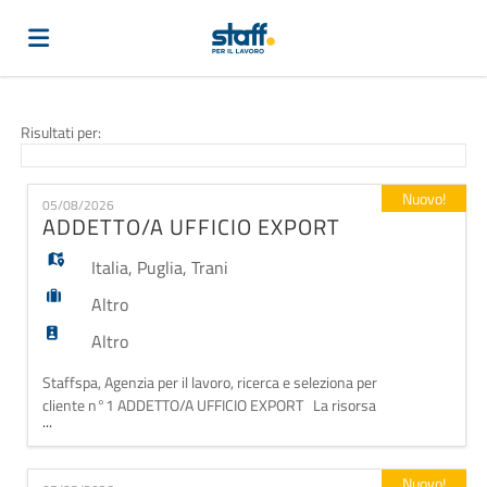
Home
Risultati per:
Offerte
Nuovo!
05/08/2026
ADDETTO/A UFFICIO EXPORT
di
Carica
Italia
,
Puglia
,
Trani
Altro
lavoro
il
Login
Altro
Staffspa, Agenzia per il lavoro, ricerca e seleziona per
cliente n°1 ADDETTO/A UFFICIO EXPORT La risorsa
CV
Lingua
...
si occuperà di: - Implementare azioni commerciali per
canali e mercati; - Stipulare accordi con partner
(mercato Extra Ue); - Pianificare calendario attività; -
Nuovo!