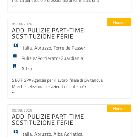
ricerca per studio professionale di Parma un/una
...
IMPIEGATO/A CONTABILE Jr Si offre un primo
contratto iniziale in stage finalizzato alla formazione
continua, a scopo stabilizzazione. Range retributivo:
Nuovo!
05/08/2026
1500/1600 lordi La risorsa verrà inserita all'interno
ADD. PULIZIE PART-TIME
del settore e darà supporto per
SOSTITUZIONE FERIE
Italia
,
Abruzzo
,
Torre de Passeri
Pulizie/Portierato/Guardiania
Altro
STAFF SPA Agenzia per il lavoro, filiale di Civitanova
Marche seleziona per azienda cliente un*:
...
ADDETTO/A PULIZIE PART-TIME per sostituzione
ferie dal 12 al 26 agosto La risorsa effettuerà il
servizio di pulizie all'interno di una banca, dal LUNEDI'
Nuovo!
05/08/2026
al VENERDI' per un'ora e mezza al giorno, per un
ADD. PULIZIE PART-TIME
totale di 7,5 ore settimanali. SEDE DI LAVORO:
SOSTITUZIONE FERIE
Italia
,
Abruzzo
,
Alba Adriatica