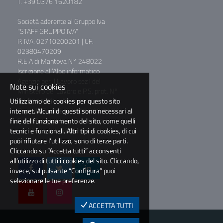
T. +39 0376 1620182
Società aderente al Gruppo Iva
"STAFF GRUPPO IVA"
P. IVA: 02710200201 | CF:
02380470209
R.E.A di Mantova N° 248022
Iscrizione all’Albo informatico
Agenzie per il Lavoro sez I del
Note sui cookies
Ministero del Lavoro e P.S. prot. N°
Utilizziamo dei cookies per questo sito
39/0011781
internet. Alcuni di questi sono necessari al
Capitale Sociale € 2.000.000,00 I.V.
fine del funzionamento del sito, come quelli
Società soggetta a direzione e
tecnici e funzionali. Altri tipi di cookies, di cui
coordinamento di BM Consulting
puoi rifiutare l’utilizzo, sono di terze parti.
S.r.l.
Cliccando su “Accetta tutti” acconsenti
all’utilizzo di tutti i cookies del sito. Cliccando,
invece, sul pulsante “Configura” puoi
selezionare le tue preferenze.
ACCETTA TUTTI