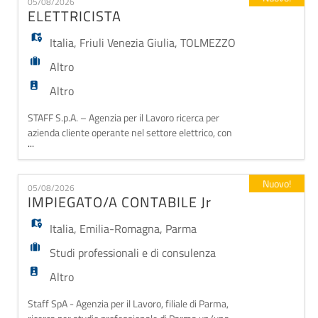
EN
05/08/2026
Collaborazione con i reparti commerciale, logistica,
ELETTRICISTA
magazzino, amministrazione
Italia
,
Friuli Venezia Giulia
,
TOLMEZZO
FR
Altro
Altro
IT
STAFF S.p.A. – Agenzia per il Lavoro ricerca per
azienda cliente operante nel settore elettrico, con
...
DE
sede a Tolmezzo, un/una: ELETTRICISTA La ricerca
è rivolta sia a profili junior da formare, sia a candidati
con esperienza nel ruolo. La risorsa verrà inserita
Nuovo!
05/08/2026
all'interno del team e, dopo un adeguato periodo di
ES
IMPIEGATO/A CONTABILE Jr
affiancamento (per i prof
Italia
,
Emilia-Romagna
,
Parma
PT
Studi professionali e di consulenza
Altro
Staff SpA - Agenzia per il Lavoro, filiale di Parma,