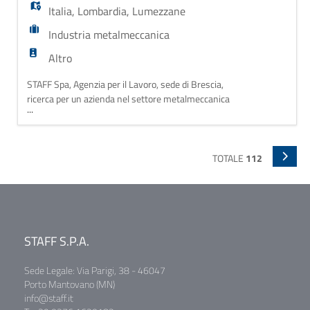
Italia
,
Lombardia
,
Lumezzane
Industria metalmeccanica
Altro
STAFF Spa, Agenzia per il Lavoro, sede di Brescia,
ricerca per un azienda nel settore metalmeccanica
...
industria zona Lumezzane (bs), un/a OPERAIO
METALMECCANICO. MANSIONE: Il candidato si
occuperà di conduzione e supervisione di
macchine per la trafilatura di fili o barre metalliche,
TOTALE
112
carico e scarico del materiale da lavorare, controllo
delle m
STAFF S.P.A.
Sede Legale: Via Parigi, 38 - 46047
Porto Mantovano (MN)
info@staff.it