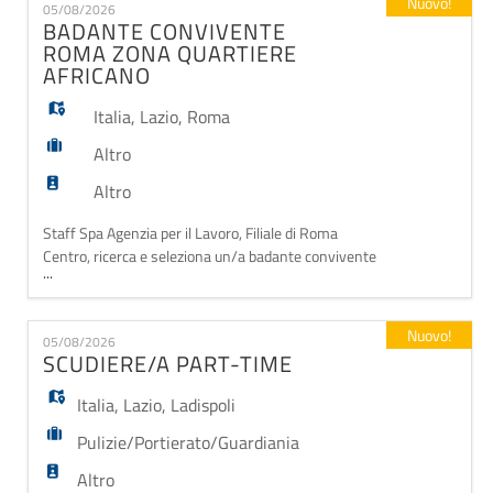
Nuovo!
05/08/2026
provincia di Mantova. In particolare la persona che
BADANTE CONVIVENTE
stiamo cercando è dedicata alla comunità
ROMA ZONA QUARTIERE
AFRICANO
Italia
,
Lazio
,
Roma
Altro
Altro
Staff Spa Agenzia per il Lavoro, Filiale di Roma
Centro, ricerca e seleziona un/a badante convivente
...
per nostro cliente con abitazione in zona Quartiere
Africano (Roma). La risorsa dovrà occuparsi
dell'assistenza a una persona anziana, da inserire
Nuovo!
05/08/2026
con un contratto iniziale di 6 mesi, con possibilità di
SCUDIERE/A PART-TIME
proroga in base alle esigenze della famiglia e
Italia
,
Lazio
,
Ladispoli
Pulizie/Portierato/Guardiania
Altro