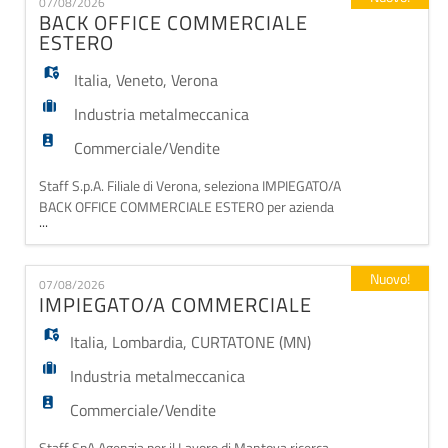
EN
07/08/2026
alla vendita; • Cura della relazione con il cliente
BACK OFFICE COMMERCIALE
durante tutte le fasi dell'ac
ESTERO
FR
Italia
,
Veneto
,
Verona
Industria metalmeccanica
IT
Commerciale/Vendite
Staff S.p.A. Filiale di Verona, seleziona IMPIEGATO/A
DE
BACK OFFICE COMMERCIALE ESTERO per azienda
...
cliente in settore metalmeccanico a Verona, zona Zai
Borgo Roma. Ccnl Metalmeccanica PMI Confimi, liv.
4-5 in base alle competenze, RAL 27-30K. Orario:
ES
Nuovo!
07/08/2026
FULL TIME, dal lunedì al venerdì 8.00-12.00/13.00-
IMPIEGATO/A COMMERCIALE
17.00. Assunzione diretta in azienda e/o Inizia
Italia
,
Lombardia
,
CURTATONE (MN)
PT
Industria metalmeccanica
Commerciale/Vendite
Staff SpA Agenzia per il Lavoro di Mantova ricerca