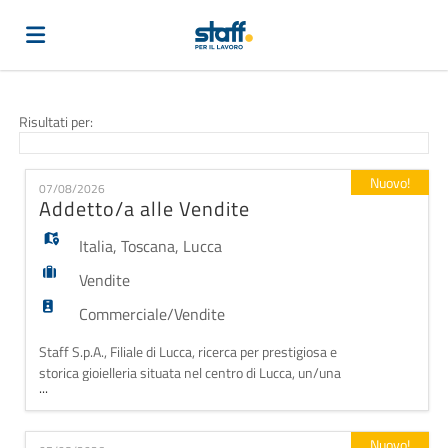
Home
Risultati per:
Offerte
Nuovo!
07/08/2026
Addetto/a alle Vendite
di
Carica
Italia
,
Toscana
,
Lucca
Vendite
lavoro
il
Login
Commerciale/Vendite
Staff S.p.A., Filiale di Lucca, ricerca per prestigiosa e
storica gioielleria situata nel centro di Lucca, un/una
CV
Lingua
...
Addetto/a alle Vendite. La risorsa si occuperà di: •
Accoglienza e assistenza alla clientela; •
Presentazione delle collezioni di gioielleria e supporto
Nuovo!