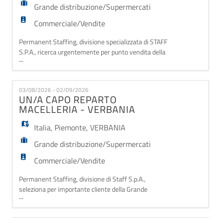
Grande distribuzione/Supermercati
Commerciale/Vendite
Permanent Staffing, divisione specializzata di STAFF
S.P.A., ricerca urgentemente per punto vendita della
...
Grande Distribuzione Organizzata ad ALESSANDRIA,
UN/A MACELLAIO/IA. Il/La candidato/a ideale ha
maturato buona esperienza nella mansione di
03/08/2026 - 02/09/2026
macellaio/ia. I requisiti minimi richiesti dalle posizioni
UN/A CAPO REPARTO
sono: - Conoscenza del prodotto e dei re
MACELLERIA - VERBANIA
Italia
,
Piemonte
,
VERBANIA
Grande distribuzione/Supermercati
Commerciale/Vendite
Permanent Staffing, divisione di Staff S.p.A.,
seleziona per importante cliente della Grande
...
Distribuzione Organizzata una figura di: CAPO
REPARTO MACELLERIA. Sei un professionista della