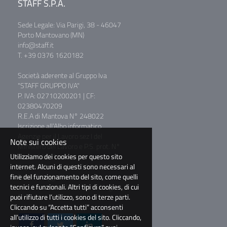
STAFF S.P.A.
Sede Legale: Via Parigi, 38 - 46047
Porto Mantovano (MN)
info@staff.it
T. +39 0376 1620182
Società aderente al Gruppo Iva
"STAFF GRUPPO IVA"
P. IVA: 02710200201 | CF:
02380470209
R.E.A di Mantova N° 248022
Iscrizione all’Albo informatico
Agenzie per il Lavoro sez I del
Note sui cookies
Ministero del Lavoro e P.S. prot. N°
Utilizziamo dei cookies per questo sito
39/0011781
internet. Alcuni di questi sono necessari al
Capitale Sociale € 2.000.000,00 I.V.
fine del funzionamento del sito, come quelli
Società soggetta a direzione e
tecnici e funzionali. Altri tipi di cookies, di cui
coordinamento di BM Consulting
puoi rifiutare l’utilizzo, sono di terze parti.
S.r.l.
Cliccando su “Accetta tutti” acconsenti
all’utilizzo di tutti i cookies del sito. Cliccando,