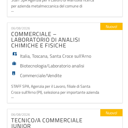
per azienda metalmeccanica del comune di
...
Curtatone (MN) IMPIEGATO/A COMMERCIALE. Si
richiede esperienza nel ruolo commerciale, ottime
capacità relazionali e di comunicazione, orientamento
Nuovo!
06/08/2026
agli obiettivi, patente B e disponibilità alla mobilità sul
COMMERCIALE –
territorio, disponibilità a trasferte. Il processo
LABORATORIO DI ANALISI
CHIMICHE E FISICHE
Italia
,
Toscana
,
Santa Croce sull'Arno
Biotecnologia/Laboratorio analisi
Commerciale/Vendite
STAFF SPA, Agenzia per il Lavoro, filiale di Santa
Croce sull'Arno (PI), seleziona per importante azienda
...
cliente operante nel settore chimico.
COMMERCIALE – LABORATORIO DI ANALISI
CHIMICHE E FISICHE La figura individuata si
Nuovo!
06/08/2026
occuperà di compito di sviluppare nuovi clienti e
TECNICO/A COMMERCIALE
promuovere i servizi di analisi del laboratorio.
JUNIOR