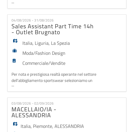
...
inserire in tirocinio extracurricolare presso diversi
punti vendita di Genova e provincia. Affiancato/a da
personale esperto, avrai l'opportunità di conoscere le
04/08/2026 - 31/08/2026
principali attività di un punto vendita della Grande
Sales Assistant Part Time 14h
Distribuzione Organizzata occupandoti d
- Outlet Brugnato
Italia
,
Liguria
,
La Spezia
Moda/Fashion Design
Commerciale/Vendite
Per nota e prestigiosa realtà operante nel settore
dell'abbigliamento sportswear selezioniamo un
...
SALES ASSISTANT per l'outlet di BRUGNATO (LA
SPEZIA). La risorsa inserita si occupa di fornire
consulenza al cliente, gestisce l'allestimento degli
03/08/2026 - 02/09/2026
spazi espositivi dello store, l'attività di cassa e di
MACELLAIO/IA -
carico/scarico delle merce. Requisiti: - gradi
ALESSANDRIA
Italia
,
Piemonte
,
ALESSANDRIA