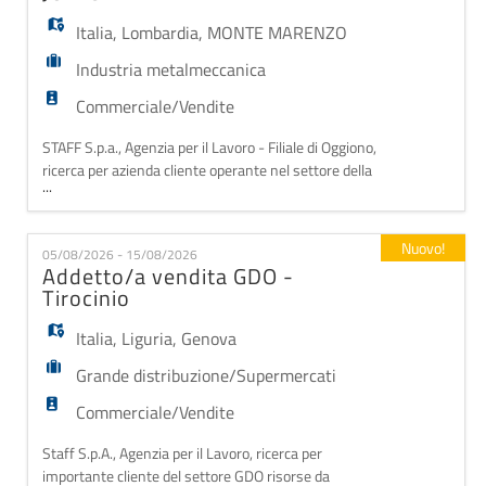
PRINCIPALI MANSIO
Italia
,
Lombardia
,
MONTE MARENZO
Industria metalmeccanica
Commerciale/Vendite
STAFF S.p.a., Agenzia per il Lavoro - Filiale di Oggiono,
ricerca per azienda cliente operante nel settore della
...
metalmeccanica: TECNICO/A COMMERCIALE JUNIOR
Mansioni principali: - gestire le diverse azioni
commerciali; - analizzare le richieste dei clienti e
Nuovo!
05/08/2026 - 15/08/2026
preparare i relativi preventivi; - monitorare
Addetto/a vendita GDO -
l'avanzamento degli ordini e garantire un
Tirocinio
Italia
,
Liguria
,
Genova
Grande distribuzione/Supermercati
Commerciale/Vendite
Staff S.p.A., Agenzia per il Lavoro, ricerca per
importante cliente del settore GDO risorse da