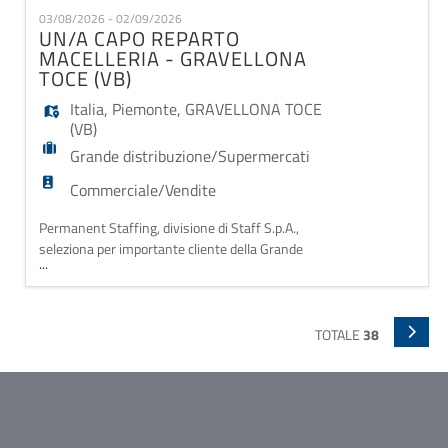
macelleria, con esperienza nella gestione del reparto
03/08/2026 - 02/09/2026
e passione per il lavoro di squadra? Questa è
UN/A CAPO REPARTO
l'opportunità giusta per te! La risorsa sarà
MACELLERIA - GRAVELLONA
responsabile de
TOCE (VB)
Italia
,
Piemonte
,
GRAVELLONA TOCE
(VB)
Grande distribuzione/Supermercati
Commerciale/Vendite
Permanent Staffing, divisione di Staff S.p.A.,
seleziona per importante cliente della Grande
...
Distribuzione Organizzata una figura di: CAPO
REPARTO MACELLERIA. Sei un professionista della
macelleria, con esperienza nella gestione del reparto
e passione per il lavoro di squadra? Questa è
TOTALE
38
l'opportunità giusta per te! La risorsa sarà
responsabile de