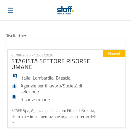
Home
Risultati per:
Offerte
Nuovo!
05/08/2026 - 12/08/2026
STAGISTA SETTORE RISORSE
UMANE
di
Carica
Italia
,
Lombardia
,
Brescia
Agenzie per il lavoro/Società di
lavoro
il
Login
selezione
Risorse umane
CV
Lingua
STAFF Spa, Agenzia per il Lavoro Filiale di Brescia,
ricerca per implementazione organico interno della
...
propria sede un/a Stagista RUOLO: la risorsa sarà
affiancata dal personale di filiale e verrà formata