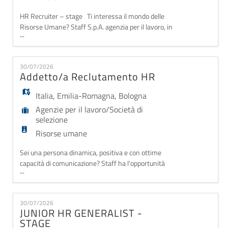
HR Recruiter – stage Ti interessa il mondo delle
Risorse Umane? Staff S.p.A. agenzia per il lavoro, in
...
un progetto di costante crescita e sviluppo, per la
propria filiale di Treviso (TV), seleziona un/a: HR
Recruiter – stage La risorsa acquisirà competenze
30/07/2026
relativamente al processo di Ricerca e Selezione di
Addetto/a Reclutamento HR
Personale, con particolare focus s
Italia
,
Emilia-Romagna
,
Bologna
Agenzie per il lavoro/Società di
selezione
Risorse umane
Sei una persona dinamica, positiva e con ottime
capacità di comunicazione? Staff ha l'opportunità
...
giusta per te! Staff S.p.A., solida realtà nel settore
delle risorse umane, ricerca un/a Addetto/a
Reclutamento HR per potenziamento del proprio
30/07/2026
team di filiale, con particolare focus sul settore
JUNIOR HR GENERALIST -
Logistica. Attività principali: - Contattare i ca
STAGE