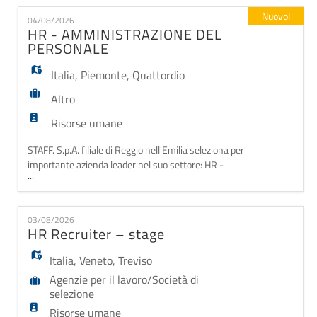
EN
sulle seguenti attività: - stesura annunci di lavoro su
Nuovo!
04/08/2026
portali dedicati - screening CV - aggiornamento
HR - AMMINISTRAZIONE DEL
database - gestione amministr
PERSONALE
FR
Italia
,
Piemonte
,
Quattordio
IT
Altro
Risorse umane
DE
STAFF. S.p.A. filiale di Reggio nell'Emilia seleziona per
importante azienda leader nel suo settore: HR -
...
AMMINISTRAZIONE DEL PERSONALE L'HR
dell'amministrazione del personale si occuperà degli
ES
aspetti burocratici e operativi del rapporto di lavoro,
03/08/2026
come l'elaborazione delle buste paga, la gestione di
HR Recruiter – stage
contratti, ferie, permessi, presenze e la cor
PT
Italia
,
Veneto
,
Treviso
Agenzie per il lavoro/Società di
selezione
Risorse umane