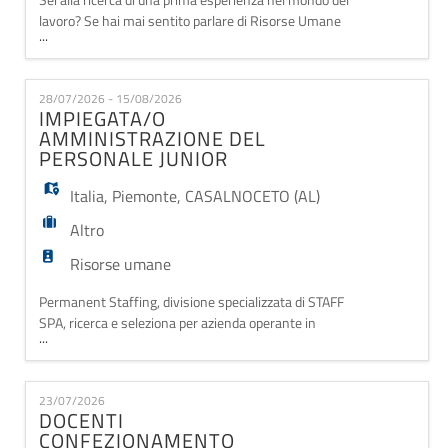
lavoro? Se hai mai sentito parlare di Risorse Umane
...
o nutri l'interesse di lavorare in questo settore,
questa è l'opportunità per te! Staff S.p.A agenzia per
il lavoro di Mantova ricerca un/UNA TIROCINANTE HR
28/07/2026 - 15/08/2026
PER ORGANICO INTERNO PRESSO LA FILIALE DI
IMPIEGATA/O
MANTOVA Imparerai a conoscere il mondo HR
AMMINISTRAZIONE DEL
PERSONALE JUNIOR
Italia
,
Piemonte
,
CASALNOCETO (AL)
Altro
Risorse umane
Permanent Staffing, divisione specializzata di STAFF
SPA, ricerca e seleziona per azienda operante in
...
contesto strutturato e consolidato, IMPIEGATA/O
AMMINISTRAZIONE DEL PERSONALE JUNIOR, da
inserire all'interno dell'Ufficio Risorse Umane con il
23/07/2026
ruolo di supporto operativo alla gestione
DOCENTI
amministrativa del personale, per sostituzione
CONFEZIONAMENTO