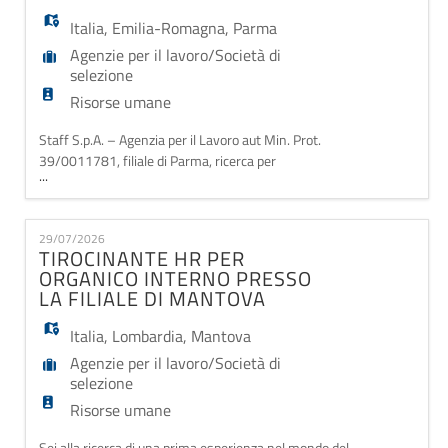
Italia
,
Emilia-Romagna
,
Parma
Agenzie per il lavoro/Società di
selezione
Risorse umane
Staff S.p.A. – Agenzia per il Lavoro aut Min. Prot.
39/0011781, filiale di Parma, ricerca per
...
ampliamento dell'organico interno una risorsa da
inserire in stage come: JUNIOR HR GENERALIST
(M/F/N) 📌 Cosa farai Entrerai a far parte di un team
29/07/2026
dinamico e verrai affiancato/a nelle principali attività
TIROCINANTE HR PER
di filiale, tra cui: - Front office e accoglienza
ORGANICO INTERNO PRESSO
LA FILIALE DI MANTOVA
Italia
,
Lombardia
,
Mantova
Agenzie per il lavoro/Società di
selezione
Risorse umane
Sei alla ricerca di una prima esperienza nel mondo del