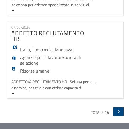
seleziona per azienda specializzata in servizi di
...
logistica integrata RESPONSABILE DEL
PERSONALE Il/la candidato/a selezionato
supportato dal team dell'ufficio personale gestirà e
07/07/2026
organizzerà i processi di selezione,
ADDETTO RECLUTAMENTO
dell'amministrazione e della formazione continua dei
HR
lavoratori impiegat
Italia
,
Lombardia
,
Mantova
Agenzie per il lavoro/Società di
selezione
Risorse umane
ADDETTO/A RECLUTAMENTO HR Sei una persona
dinamica, positiva e con ottime capacità di
...
comunicazione? Staff ha l'opportunità giusta per te!
Staff SpA, solida realtà nel settore delle risorse
umane, ricerca un/a Addetto/a Reclutamento HR per
potenziamento del proprio Team. Attività principali: -
TOTALE
14
Contattare i candidati presenti nei database az