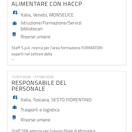
maternità.
ALIMENTARE CON HACCP
Italia
,
Veneto
,
MONSELICE
Istruzione/Formazione/Servizi
bibliotecari
Risorse umane
Staff S.p.A. ricerca per l'area formazione FORMATORI
esperti nel settore della
...
Produzione/Confezionamento alimentare e HACCP
per percorsi di formazione rivolti a persone
disoccupate inserite nel Programma "Garanzia di
15/07/2026 - 27/08/2026
Occupabilità dei Lavoratori – Assegno GOL" –
RESPONSABILE DEL
Regione Veneto, finanziato dall'Unione Europea –
PERSONALE
Next Generation EU. Si richiede esper
Italia
,
Toscana
,
SESTO FIORENTINO
Trasporti e logistica
Risorse umane
Staff SPA agenzia per il lavoro filiale di Monselice