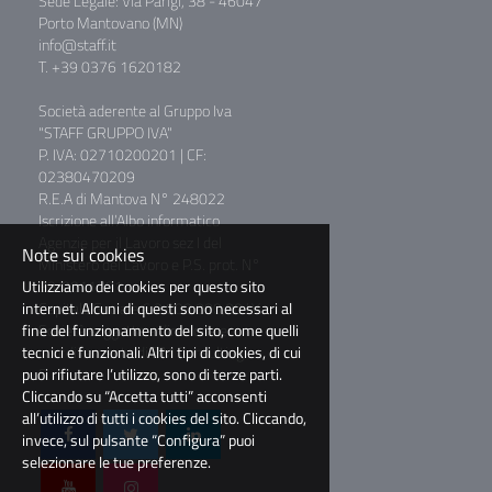
Sede Legale: Via Parigi, 38 - 46047
Porto Mantovano (MN)
info@staff.it
T. +39 0376 1620182
Società aderente al Gruppo Iva
"STAFF GRUPPO IVA"
P. IVA: 02710200201 | CF:
02380470209
R.E.A di Mantova N° 248022
Iscrizione all’Albo informatico
Agenzie per il Lavoro sez I del
Note sui cookies
Ministero del Lavoro e P.S. prot. N°
Utilizziamo dei cookies per questo sito
39/0011781
internet. Alcuni di questi sono necessari al
Capitale Sociale € 2.000.000,00 I.V.
fine del funzionamento del sito, come quelli
Società soggetta a direzione e
tecnici e funzionali. Altri tipi di cookies, di cui
coordinamento di BM Consulting
puoi rifiutare l’utilizzo, sono di terze parti.
S.r.l.
Cliccando su “Accetta tutti” acconsenti
all’utilizzo di tutti i cookies del sito. Cliccando,
invece, sul pulsante “Configura” puoi
selezionare le tue preferenze.