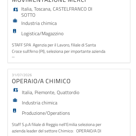
Italia
,
Toscana
,
CASTELFRANCO DI
SOTTO
Industria chimica
Logistica/Magazzino
STAFF SPA Agenzia per il Lavoro, filiale di Santa
Croce sull'Arno (PI), seleziona per importante azienda
...
cliente operante nel settore chimico:
OPERATORE/TRICE DI PRODUZIONE CHIMICA E
MOVIMENTAZIONE MERCI Le risorse selezionate si
31/07/2026
occuperanno di: - Movimentazione, carico di materie
OPERAIO/A CHIMICO
prime e prodotti finiti (scarico o infustaggio) dai
reattori
Italia
,
Piemonte
,
Quattordio
Industria chimica
Produzione/Operations
Staff S.p.A filiale di Reggio nell'Emilia seleziona per
azienda leader del settore Chimico: OPERAIO/A DI
...