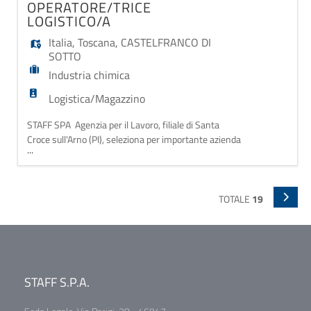
OPERATORE/TRICE
(PES),effettuerà la manutenzione ordin
LOGISTICO/A
Italia
,
Toscana
,
CASTELFRANCO DI
SOTTO
Industria chimica
Logistica/Magazzino
STAFF SPA Agenzia per il Lavoro, filiale di Santa
Croce sull'Arno (PI), seleziona per importante azienda
...
cliente operante nel settore chimico:
OPERATORE/TRICE LOGISTICO/A Le risorse
selezionate si occuperanno di: - Scarico della merce
in arrivo con controllo fisico della merce sia
TOTALE
19
fisicamente che tramite documentazione - Utilizzo
del carrell
STAFF S.P.A.