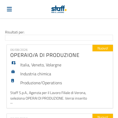
Home
Risultati per:
Offerte
Nuovo!
06/08/2026
OPERAIO/A DI PRODUZIONE
di
Carica
Italia
,
Veneto
,
Volargne
Industria chimica
lavoro
il
Login
Produzione/Operations
Staff S.p.A., Agenzia per il Lavoro Filiale di Verona,
seleziona OPERAI DI PRODUZIONE. Verrai inserito
CV
Lingua
...
all'interno una storica e solida azienda operante nel
settore chimico-farmaceutico e ti occuperai della
produzione di mastici, sistemi epossidici, trattamenti
Nuovo!