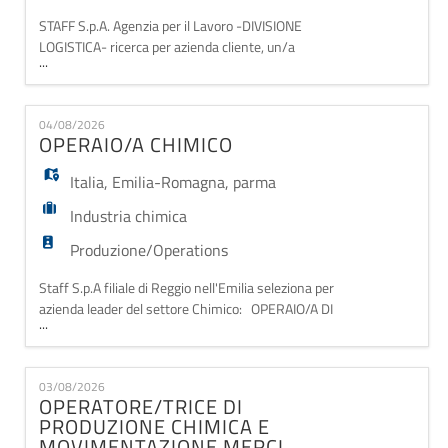
STAFF S.p.A. Agenzia per il Lavoro -DIVISIONE
LOGISTICA- ricerca per azienda cliente, un/a
...
ADDETTO AL CONFEZIONAMENTO La risorsa si
occuperà di - Confezionamento ed imballaggio di fine
linea - Preparazione ordini/spedizioni - Controllo
04/08/2026
qualità del prodotto finale Si richiede - Pregressa
OPERAIO/A CHIMICO
esperienza in ruoli analoghi - Corso di sicurezza
Italia
,
Emilia-Romagna
,
parma
Industria chimica
Produzione/Operations
Staff S.p.A filiale di Reggio nell'Emilia seleziona per
azienda leader del settore Chimico: OPERAIO/A DI
...
PRODUZIONE CHIMICO La risorsa sarà inserita nel
reparto di produzione come operatore di linea che si
occupi di peso, dosaggio e miscelazione del materiale.
03/08/2026
Requisiti: - Diploma di perito chimico; - Esperienza
OPERATORE/TRICE DI
in linea di produzione;
PRODUZIONE CHIMICA E
MOVIMENTAZIONE MERCI