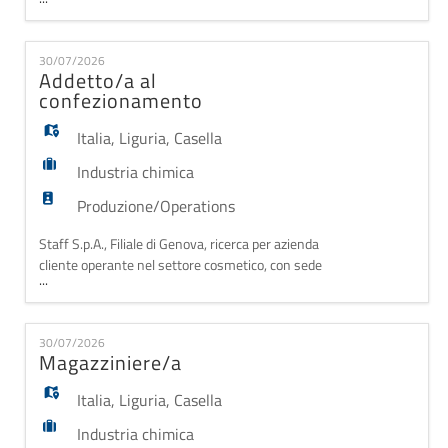
PRODUZIONE CHIMICO La risorsa sarà inserita nel
reparto di produzione come operatore di linea che si
occupi di peso, dosaggio e miscelazione del materiale.
30/07/2026
Requisiti: - Diploma di perito chimico; - Esperienza
Addetto/a al
in linea di produzione;
confezionamento
Italia
,
Liguria
,
Casella
Industria chimica
Produzione/Operations
Staff S.p.A., Filiale di Genova, ricerca per azienda
cliente operante nel settore cosmetico, con sede
...
nella zona di Casella, un/una Addetto/a al
Confezionamento. La risorsa sarà inserita all'interno
del reparto produttivo e si occuperà delle attività di
30/07/2026
confezionamento dei prodotti, nel rispetto degli
Magazziniere/a
standard qualitativi e delle procedure azienda
Italia
,
Liguria
,
Casella
Industria chimica