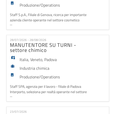
Produzione/Operations
Staff S.p.A., Filiale di Genova, ricerca per importante
azienda cliente operante nel settore cosmetico
...
Magazzinieri/e. Le risorse selezionate saranno
inserite all'interno di una realtà dinamica e
strutturata e si occuperanno delle attività di
28/07/2026 - 28/08/2026
magazzino e spedizioni. Mansioni principali -
MANUTENTORE SU TURNI -
Movimentazione della merce all'interno del
settore chimico
magazzino; - Pr
Italia
,
Veneto
,
Padova
Industria chimica
Produzione/Operations
Staff SPA, agenzia per il lavoro - filiale di Padova
Interporto, seleziona per realtà operante nel settore
...
chimico MANUTENTORE elettrico Il candidato/a,
inserita all'interno di una realtà storica, andrà ad
occuparsi di: eseguire interventi su impianti elettrici
23/07/2026
fuori tensione in qualità di Persona Esperta