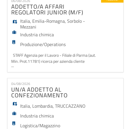
EN
06/08/2026
superficiali ed abrasivi. Gestione dei macchinari di
ADDETTO/A AFFARI
linea e fine linea. L'AZIENDA OF
REGOLATORI JUNIOR (M/F)
FR
Italia
,
Emilia-Romagna
,
Sorbolo -
Mezzani
Industria chimica
IT
Produzione/Operations
STAFF Agenzia per il Lavoro - Filiale di Parma (aut.
DE
Min. Prot.11781) ricerca per azienda cliente
...
operante nel settore cosmetico: un/una Addetto/a
Affari Regolatori Junior da inserire nel team. Requisiti
ES
- Laurea in Chimica, Chimica Industriale, CTF o
04/08/2026
discipline affini. - Esperienza di 1-2 anni in ambito
UN/A ADDETTO AL
affari regolatori, preferibilmente nel
CONFEZIONAMENTO
PT
Italia
,
Lombardia
,
TRUCCAZZANO
Industria chimica
Logistica/Magazzino