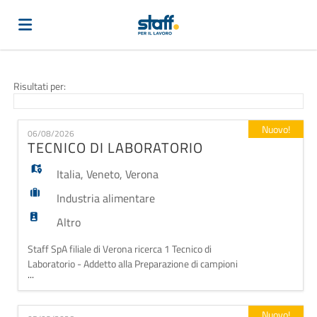
Home
Risultati per:
Offerte
Nuovo!
06/08/2026
TECNICO DI LABORATORIO
di
Carica
Italia
,
Veneto
,
Verona
Industria alimentare
lavoro
il
Login
Altro
Staff SpA filiale di Verona ricerca 1 Tecnico di
Laboratorio - Addetto alla Preparazione di campioni
CV
Lingua
...
per azienda punto di riferimento per l'industria
vitivinicola italiana, da inserire temporaneamente
nel proprio team per attività di supporto alla
Nuovo!