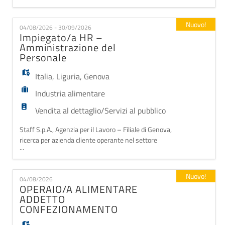
settore manifatturiero. La risorsa inserita si
occuperà di: - riparazione di componenti meccaniche,
Nuovo!
04/08/2026 - 30/09/2026
elettriche ed idrauliche; - riparazione guasti e
Impiegato/a HR –
miglioramento degli impianti; - manutenzioni
Amministrazione del
ordinarie e prev
Personale
Italia
,
Liguria
,
Genova
Industria alimentare
Vendita al dettaglio/Servizi al pubblico
Staff S.p.A., Agenzia per il Lavoro – Filiale di Genova,
ricerca per azienda cliente operante nel settore
...
alimentare un/una HR Generalist. La risorsa entrerà
a far parte dell'ufficio Risorse Umane e si occuperà
principalmente della gestione amministrativa del
Nuovo!
04/08/2026
personale, rappresentando un punto di riferimento
OPERAIO/A ALIMENTARE
operativo per le attività quotidiane.
ADDETTO
CONFEZIONAMENTO