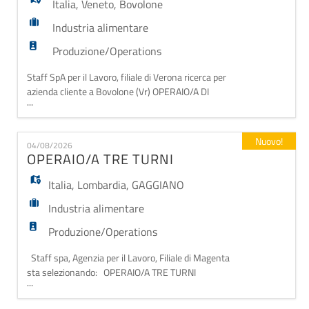
Italia
,
Veneto
,
Bovolone
Industria alimentare
Produzione/Operations
Staff SpA per il Lavoro, filiale di Verona ricerca per
azienda cliente a Bovolone (Vr) OPERAIO/A DI
...
PRODUZIONE ALIMENTARE Requisiti: - Esperienza
pregressa come operaio/a alimentare; - Attestati
Sicurezza sul Lavoro; - Disponibilità immediata; -
Nuovo!
04/08/2026
Domicilio in zone limitrofe; - Automuniti; - Serietà e
OPERAIO/A TRE TURNI
flessibilità oraria. Orari: DA LUN A VEN TUR
Italia
,
Lombardia
,
GAGGIANO
Industria alimentare
Produzione/Operations
Staff spa, Agenzia per il Lavoro, Filiale di Magenta
sta selezionando: OPERAIO/A TRE TURNI
...
Descrizione attività lavorativa: - Gestione delle linee
produttive (carico/scarico materie prime). -