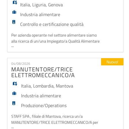
Italia
,
Liguria
,
Genova
Industria alimentare
Controllo e certificazione qualità
Per azienda operante nel settore alimentare siamo
alla ricerca di un/una Impiegato/a Qualità Alimentare
...
Junior da inserire all'interno dell'Ufficio Qualità, già
composto da un team di due professionisti. La
risorsa avrà l'opportunità di affiancare il team nelle
Nuovo!
04/08/2026
attività di gestione della qualità, contribuendo al
MANUTENTORE/TRICE
mantenimento degli standard azienda
ELETTROMECCANICO/A
Italia
,
Lombardia
,
Mantova
Industria alimentare
Produzione/Operations
STAFF SPA , filiale di Mantova, ricerca un/a
MANUTENTORE/TRICE ELETTROMECCANICO/A per
...
un'azienda del territorio mantovano operante nel