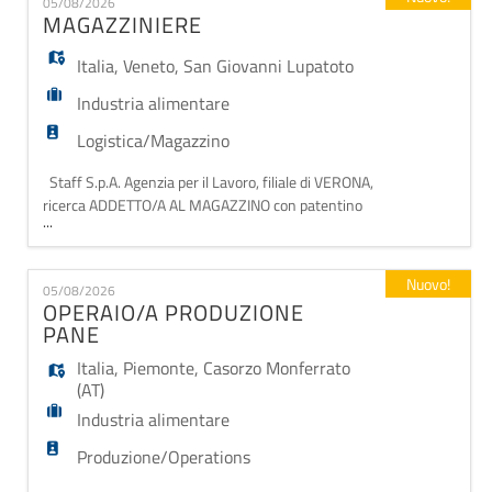
EN
05/08/2026
preparazione dei campioni destinati alle analisi. Sede
MAGAZZINIERE
di lavoro: Verona zona Fiera Orario: full tim
Italia
,
Veneto
,
San Giovanni Lupatoto
FR
Industria alimentare
Logistica/Magazzino
IT
Staff S.p.A. Agenzia per il Lavoro, filiale di VERONA,
ricerca ADDETTO/A AL MAGAZZINO con patentino
...
DE
del muletto. Verrai inserito/a all'interno di una
storica e consolidata azienda operante nel settore
alimentare e ti occuperai di tutte le operazioni
Nuovo!
05/08/2026
necessarie per il ricevimento e la spedizione delle
ES
OPERAIO/A PRODUZIONE
merci, in particolare: - Gestire il carico,
PANE
Italia
,
Piemonte
,
Casorzo Monferrato
PT
(AT)
Industria alimentare
Produzione/Operations