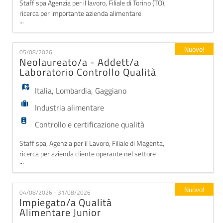
Staff spa Agenzia per il lavoro, Filiale di Torino (TO),
ricerca per importante azienda alimentare
...
OPERAIO/A PRODUZIONE PANE a Casorzo
Monferrato (AT). Il profilo ideale è una risorsa
motivata, volenterosa e seria con passione per le arti
Nuovo!
05/08/2026
bianche, preferibilmente con studi o formazione nel
Neolaureato/a - Addett/a
settore, desiderosa di mettere in pratica le proprie co
Laboratorio Controllo Qualità
Italia
,
Lombardia
,
Gaggiano
Industria alimentare
Controllo e certificazione qualità
Staff spa, Agenzia per il Lavoro, Filiale di Magenta,
ricerca per azienda cliente operante nel settore
...
alimentare un/a: Neolaureato/a - Addett/a
Laboratorio Controllo Qualità Descrizione del ruolo e
Opportunità: Per solida azienda specializzata nella
Nuovo!
04/08/2026 - 31/08/2026
produzione di pasta fresca con sede a Gaggiano (MI),
Impiegato/a Qualità
inseriamo un profilo Junior all'inter
Alimentare Junior