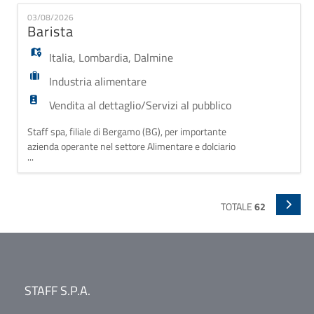
Confezionamento ed etichettatura dei prodotti. -
03/08/2026
Controllo qualità visivo. - Supporto alle diverse fasi di
Barista
lavorazione nei reparti. Requi
Italia
,
Lombardia
,
Dalmine
Industria alimentare
Vendita al dettaglio/Servizi al pubblico
Staff spa, filiale di Bergamo (BG), per importante
azienda operante nel settore Alimentare e dolciario
...
cerca Addetto/a bar con esperienza nella
preparazione di bevande calde per la sua sede di
Dalmine. La risorsa sarà inserita con contratto a
tempo determinato a scopo assunzione sul punto
TOTALE
62
vendita di Dalmine a partire dal mese di luglio.
STAFF S.P.A.