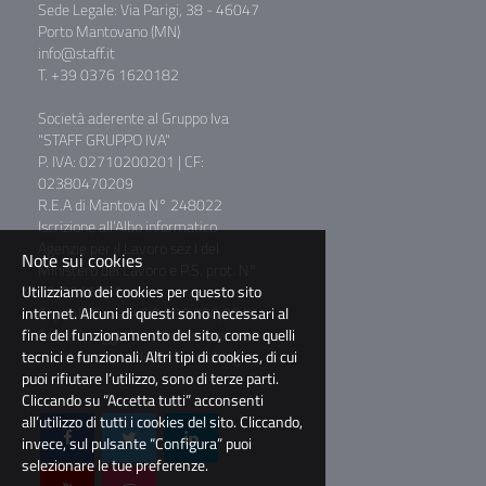
Sede Legale: Via Parigi, 38 - 46047
Porto Mantovano (MN)
info@staff.it
T. +39 0376 1620182
Società aderente al Gruppo Iva
"STAFF GRUPPO IVA"
P. IVA: 02710200201 | CF:
02380470209
R.E.A di Mantova N° 248022
Iscrizione all’Albo informatico
Agenzie per il Lavoro sez I del
Note sui cookies
Ministero del Lavoro e P.S. prot. N°
Utilizziamo dei cookies per questo sito
39/0011781
internet. Alcuni di questi sono necessari al
Capitale Sociale € 2.000.000,00 I.V.
fine del funzionamento del sito, come quelli
Società soggetta a direzione e
tecnici e funzionali. Altri tipi di cookies, di cui
coordinamento di BM Consulting
puoi rifiutare l’utilizzo, sono di terze parti.
S.r.l.
Cliccando su “Accetta tutti” acconsenti
all’utilizzo di tutti i cookies del sito. Cliccando,
invece, sul pulsante “Configura” puoi
selezionare le tue preferenze.