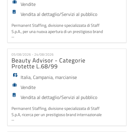
Vendite
Vendita al dettaglio/Servizi al pubblico
Permanent Staffing, divisione specializzata di Staff
S.p.A., per una nuova apertura di un prestigioso brand
...
internazionale specializzato in prodotti per il
benessere, la cura del corpo e della casa, ricerca un/a
Addetto/a alle Vendite appartenente alle categorie
05/08/2026 - 24/08/2026
protette (L.68/99) da inserire nel punto vendita del
Beauty Advisor - Categorie
Centro Commerciale Maximo - Roma.
Protette L.68/99
Italia
,
Campania
,
marcianise
Vendite
Vendita al dettaglio/Servizi al pubblico
Permanent Staffing, divisione specializzata di Staff
S.p.A, ricerca per un prestigioso brand internazionale
...
specializzato in prodotti per il benessere, la cura del
corpo e della casa, un/a Sales Assistant