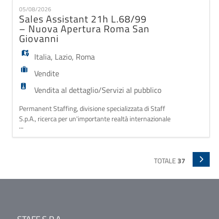
appartenente alle categorie protette (L.68/99) da
05/08/2026
inserire nel loro punto vendita situato presso il
Sales Assistant 21h L.68/99
Centro Commerciale Campania di Marcianise. L
– Nuova Apertura Roma San
Giovanni
Italia
,
Lazio
,
Roma
Vendite
Vendita al dettaglio/Servizi al pubblico
Permanent Staffing, divisione specializzata di Staff
S.p.A., ricerca per un'importante realtà internazionale
...
operante nel settore fashion una figura di Sales
Assistant appartenente alle Categorie Protette
L.68/99, da inserire per 21h settimanali all'interno di
un nuovo punto vendita in apertura nella zona di
TOTALE
37
Roma San Giovanni. L'azienda si disting