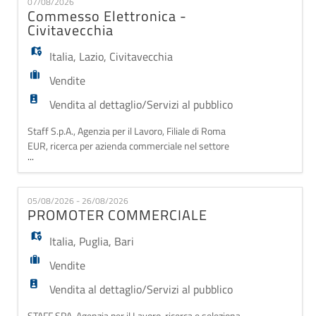
EN
07/08/2026
alla vendita; • Cura della relazione con il cliente
Commesso Elettronica -
durante tutte le fasi dell'ac
Civitavecchia
FR
Italia
,
Lazio
,
Civitavecchia
Vendite
IT
Vendita al dettaglio/Servizi al pubblico
Staff S.p.A., Agenzia per il Lavoro, Filiale di Roma
DE
EUR, ricerca per azienda commerciale nel settore
...
commercio al dettaglio nell'ambito di un progetto di
Sostituzione maternità e poi possibilità di
continuazione un/una: COMMESSO/A ADDETTO/A
ES
05/08/2026 - 26/08/2026
VENDITA – ELETTRONICA DI CONSUMO Sede di
PROMOTER COMMERCIALE
lavoro: Civitavecchia (RM) La risorsa entrerà a far
parte del tea
Italia
,
Puglia
,
Bari
PT
Vendite
Vendita al dettaglio/Servizi al pubblico
STAFF SPA, Agenzia per il Lavoro, ricerca e seleziona