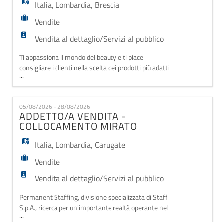
Italia
,
Lombardia
,
Brescia
Vendite
Vendita al dettaglio/Servizi al pubblico
Ti appassiona il mondo del beauty e ti piace
consigliare i clienti nella scelta dei prodotti più adatti
...
alle loro esigenze? Permanent Staffing, divisione
specializzata di Staff S.p.A., ricerca per un'importante
realtà del settore Beauty un/una Sales Assistant
05/08/2026 - 28/08/2026
appartenente alle Categorie Protette (L. 68/99) da
ADDETTO/A VENDITA -
inserire part-time nel loro punto vend
COLLOCAMENTO MIRATO
Italia
,
Lombardia
,
Carugate
Vendite
Vendita al dettaglio/Servizi al pubblico
Permanent Staffing, divisione specializzata di Staff
S.p.A., ricerca per un'importante realtà operante nel
...
settore Beauty nella vendita di prodotti per la cura