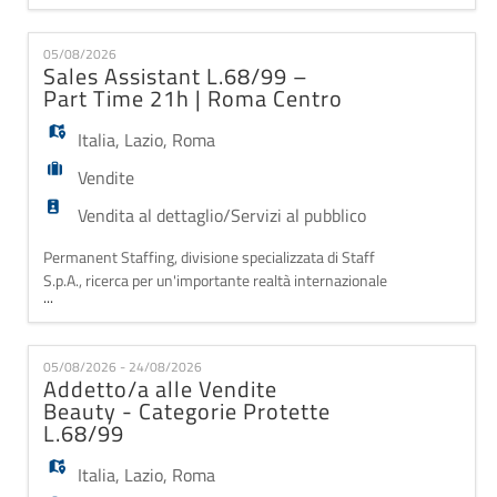
della persona, fragranze per l'ambiente e cosmetici di
alta qualità, una figura di Addetto/a alle vendite
05/08/2026
appartenente alle Categorie Protette (L. 68/99).
Sales Assistant L.68/99 –
MANSIONI: - Accoglienza e ass
Part Time 21h | Roma Centro
Italia
,
Lazio
,
Roma
Vendite
Vendita al dettaglio/Servizi al pubblico
Permanent Staffing, divisione specializzata di Staff
S.p.A., ricerca per un'importante realtà internazionale
...
operante nel settore del gioco, della creatività e
dell'intrattenimento una figura di Addetto/a Vendita
appartenente alle Categorie Protette L.68/99, da
05/08/2026 - 24/08/2026
inserire per 21h settimanali all'interno di un punto
Addetto/a alle Vendite
vendita situato nel centro di Roma.
Beauty - Categorie Protette
L.68/99
Italia
,
Lazio
,
Roma