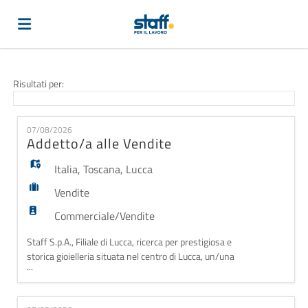
Home
Risultati per:
Offerte
07/08/2026
Addetto/a alle Vendite
di
Carica
Italia
,
Toscana
,
Lucca
Vendite
lavoro
il
Login
Commerciale/Vendite
Staff S.p.A., Filiale di Lucca, ricerca per prestigiosa e
storica gioielleria situata nel centro di Lucca, un/una
CV
Lingua
...
Addetto/a alle Vendite. La risorsa si occuperà di: •
Accoglienza e assistenza alla clientela; •
Presentazione delle collezioni di gioielleria e supporto