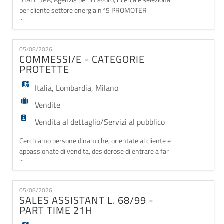
per cliente settore energia n°5 PROMOTER
...
COMMERCIALI, da inserire all'interno di 3 gallerie a
Bari: Santa Caterina- Mongolfiera Japigia-
Mongolfiera Pasteur Le risorse si occuperanno di: -
05/08/2026
Presidiare i desk nella galleria commerciale; -
COMMESSI/E - CATEGORIE
Promozione del brand e servizi associati; - Gestione
PROTETTE
d
Italia
,
Lombardia
,
Milano
Vendite
Vendita al dettaglio/Servizi al pubblico
Cerchiamo persone dinamiche, orientate al cliente e
appassionate di vendita, desiderose di entrare a far
...
parte di un team in cui professionalità, consulenza e
attenzione al cliente fanno la differenza. Permanent
Staffing, divisione di Staff S.p.A., seleziona per
05/08/2026
diverse realtà del settore retail Commessi/e
SALES ASSISTANT L. 68/99 -
appartenente alle Categorie Protette (L.
PART TIME 21H