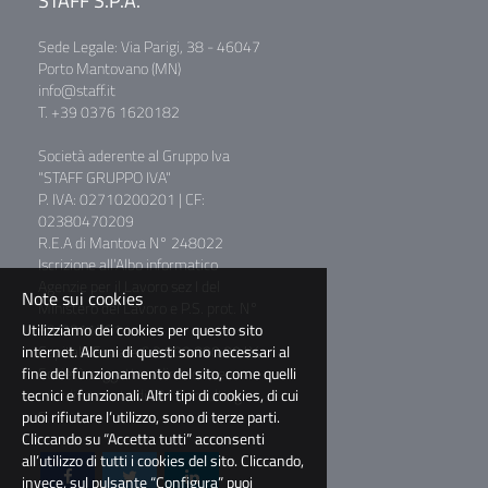
STAFF S.P.A.
Sede Legale: Via Parigi, 38 - 46047
Porto Mantovano (MN)
info@staff.it
T. +39 0376 1620182
Società aderente al Gruppo Iva
"STAFF GRUPPO IVA"
P. IVA: 02710200201 | CF:
02380470209
R.E.A di Mantova N° 248022
Iscrizione all’Albo informatico
Agenzie per il Lavoro sez I del
Note sui cookies
Ministero del Lavoro e P.S. prot. N°
Utilizziamo dei cookies per questo sito
39/0011781
internet. Alcuni di questi sono necessari al
Capitale Sociale € 2.000.000,00 I.V.
fine del funzionamento del sito, come quelli
Società soggetta a direzione e
tecnici e funzionali. Altri tipi di cookies, di cui
coordinamento di BM Consulting
puoi rifiutare l’utilizzo, sono di terze parti.
S.r.l.
Cliccando su “Accetta tutti” acconsenti
all’utilizzo di tutti i cookies del sito. Cliccando,
invece, sul pulsante “Configura” puoi