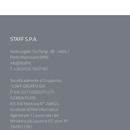
STAFF S.P.A.
Sede Legale: Via Parigi, 38 - 46047
Porto Mantovano (MN)
info@staff.it
T. +39 0376 1620182
Società aderente al Gruppo Iva
"STAFF GRUPPO IVA"
P. IVA: 02710200201 | CF:
02380470209
R.E.A di Mantova N° 248022
Iscrizione all’Albo informatico
Agenzie per il Lavoro sez I del
Ministero del Lavoro e P.S. prot. N°
39/0011781